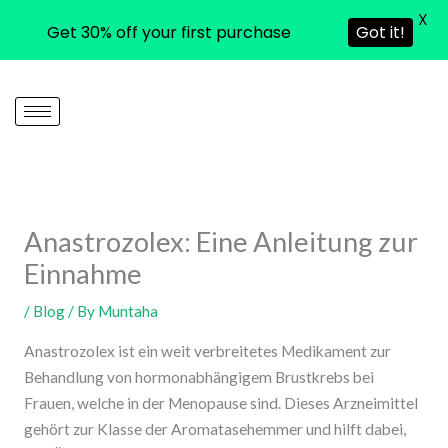
X
Get 30% off your first purchase
Got it!
Skip
to
content
Anastrozolex: Eine Anleitung zur
Einnahme
/
Blog
/ By
Muntaha
Anastrozolex ist ein weit verbreitetes Medikament zur
Behandlung von hormonabhängigem Brustkrebs bei
Frauen, welche in der Menopause sind. Dieses Arzneimittel
gehört zur Klasse der Aromatasehemmer und hilft dabei,