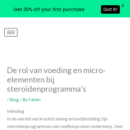
X
Get 30% off your first purchase
Got it!
Skip
to
content
De rol van voeding en micro-
elementen bij
steroïdenprogramma’s
/
Blog
/ By
Fahim
Inleiding
In de wereld van krachttraining en bodybuilding zijn
steroïdenprogramma’s een veelbesproken onderwerp. Veel