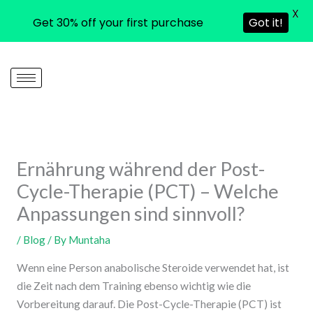
X
Get 30% off your first purchase
Got it!
Skip
to
content
Ernährung während der Post-
Cycle-Therapie (PCT) – Welche
Anpassungen sind sinnvoll?
/
Blog
/ By
Muntaha
Wenn eine Person anabolische Steroide verwendet hat, ist
die Zeit nach dem Training ebenso wichtig wie die
Vorbereitung darauf. Die Post-Cycle-Therapie (PCT) ist