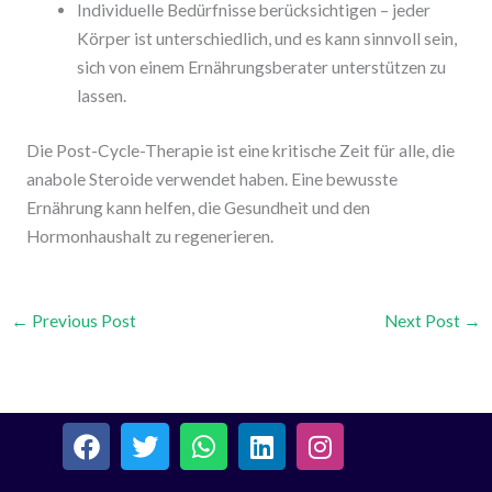
Individuelle Bedürfnisse berücksichtigen – jeder
Körper ist unterschiedlich, und es kann sinnvoll sein,
sich von einem Ernährungsberater unterstützen zu
lassen.
Die Post-Cycle-Therapie ist eine kritische Zeit für alle, die
anabole Steroide verwendet haben. Eine bewusste
Ernährung kann helfen, die Gesundheit und den
Hormonhaushalt zu regenerieren.
←
Previous Post
Next Post
→
F
T
W
L
I
a
w
h
i
n
c
i
a
n
s