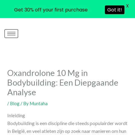
X
Get 30% off your first purchase
Got it!
Skip
to
content
Oxandrolone 10 Mg in
Bodybuilding: Een Diepgaande
Analyse
/
Blog
/ By
Muntaha
Inleiding
Bodybuilding is een discipline die steeds populairder wordt
in België, en veel atleten zijn op zoek naar manieren om hun