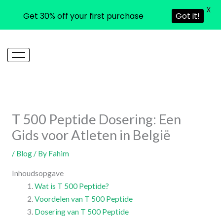
X
Get 30% off your first purchase
Got it!
Skip
to
content
T 500 Peptide Dosering: Een
Gids voor Atleten in België
/
Blog
/ By
Fahim
Inhoudsopgave
Wat is T 500 Peptide?
Voordelen van T 500 Peptide
Dosering van T 500 Peptide