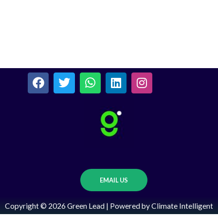
F
T
W
L
I
a
w
h
i
n
c
i
a
n
s
e
t
t
k
t
b
t
s
e
a
o
e
a
d
g
o
r
p
i
r
k
p
n
a
m
EMAIL US
Copyright © 2026 Green Lead | Powered by Climate Intelligent