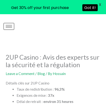
X
Get 30% off your first purchase
Got it!
Skip
to
content
2UP Casino : Avis des experts sur
la sécurité et la régulation
Leave a Comment
/
Blog
/ By
Hossain
Détails clés sur 2UP Casino
Taux de redistribution :
96,3%
Exigences de mise :
37x
Délai de retrait :
environ 31 heures