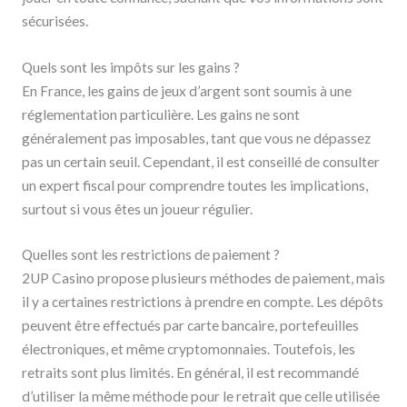
sécurisées.
Quels sont les impôts sur les gains ?
En France, les gains de jeux d’argent sont soumis à une
réglementation particulière. Les gains ne sont
généralement pas imposables, tant que vous ne dépassez
pas un certain seuil. Cependant, il est conseillé de consulter
un expert fiscal pour comprendre toutes les implications,
surtout si vous êtes un joueur régulier.
Quelles sont les restrictions de paiement ?
2UP Casino propose plusieurs méthodes de paiement, mais
il y a certaines restrictions à prendre en compte. Les dépôts
peuvent être effectués par carte bancaire, portefeuilles
électroniques, et même cryptomonnaies. Toutefois, les
retraits sont plus limités. En général, il est recommandé
d’utiliser la même méthode pour le retrait que celle utilisée