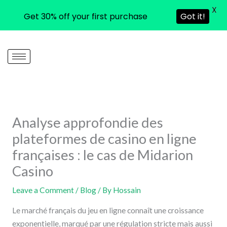
X
Get 30% off your first purchase
Got it!
Skip
to
content
Analyse approfondie des
plateformes de casino en ligne
françaises : le cas de Midarion
Casino
Leave a Comment
/
Blog
/ By
Hossain
Le marché français du jeu en ligne connaît une croissance
exponentielle, marqué par une régulation stricte mais aussi