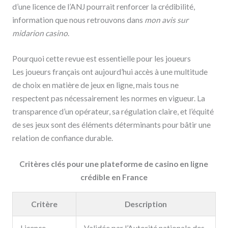
d’une licence de l’ANJ pourrait renforcer la crédibilité,
information que nous retrouvons dans
mon avis sur
midarion casino
.
Pourquoi cette revue est essentielle pour les joueurs
Les joueurs français ont aujourd’hui accès à une multitude
de choix en matière de jeux en ligne, mais tous ne
respectent pas nécessairement les normes en vigueur. La
transparence d’un opérateur, sa régulation claire, et l’équité
de ses jeux sont des éléments déterminants pour bâtir une
relation de confiance durable.
Critères clés pour une plateforme de casino en ligne
crédible en France
Critère
Description
Licence
Validée par l’Autorité nationale des