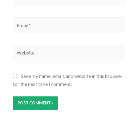
Email*
Website
Save my name, email, and website in this browser
for the next time I comment.