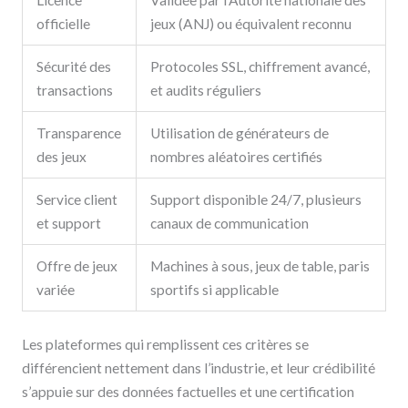
officielle
jeux (ANJ) ou équivalent reconnu
Sécurité des
Protocoles SSL, chiffrement avancé,
transactions
et audits réguliers
Transparence
Utilisation de générateurs de
des jeux
nombres aléatoires certifiés
Service client
Support disponible 24/7, plusieurs
et support
canaux de communication
Offre de jeux
Machines à sous, jeux de table, paris
variée
sportifs si applicable
Les plateformes qui remplissent ces critères se
différencient nettement dans l’industrie, et leur crédibilité
s’appuie sur des données factuelles et une certification