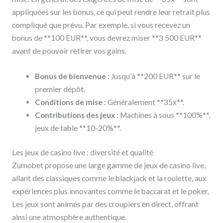
appliquées sur les bonus, ce qui peut rendre leur retrait plus
compliqué que prévu. Par exemple, si vous recevez un
bonus de **100 EUR**, vous devrez miser **3 500 EUR**
avant de pouvoir retirer vos gains.
Bonus de bienvenue :
Jusqu’à **200 EUR** sur le
premier dépôt.
Conditions de mise :
Généralement **35x**.
Contributions des jeux :
Machines à sous **100%**,
jeux de table **10-20%**.
Les jeux de casino live : diversité et qualité
Zumobet propose une large gamme de jeux de casino live,
allant des classiques comme le blackjack et la roulette, aux
expériences plus innovantes comme le baccarat et le poker.
Les jeux sont animés par des croupiers en direct, offrant
ainsi une atmosphère authentique.