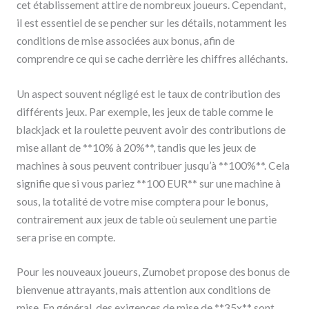
cet établissement attire de nombreux joueurs. Cependant,
il est essentiel de se pencher sur les détails, notamment les
conditions de mise associées aux bonus, afin de
comprendre ce qui se cache derrière les chiffres alléchants.
Un aspect souvent négligé est le taux de contribution des
différents jeux. Par exemple, les jeux de table comme le
blackjack et la roulette peuvent avoir des contributions de
mise allant de **10% à 20%**, tandis que les jeux de
machines à sous peuvent contribuer jusqu’à **100%**. Cela
signifie que si vous pariez **100 EUR** sur une machine à
sous, la totalité de votre mise comptera pour le bonus,
contrairement aux jeux de table où seulement une partie
sera prise en compte.
Pour les nouveaux joueurs, Zumobet propose des bonus de
bienvenue attrayants, mais attention aux conditions de
mise. En général, des exigences de mise de **35x** sont