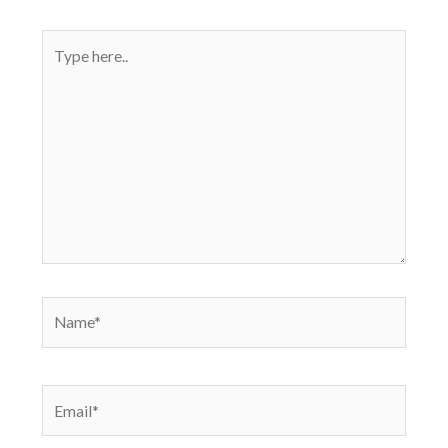
Type
here..
Name*
Email*