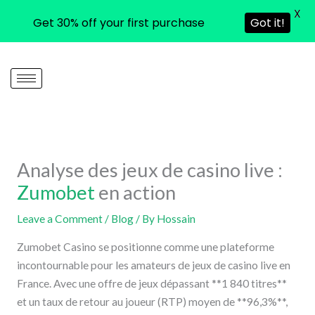
X
Get 30% off your first purchase
Got it!
Skip
to
content
Analyse des jeux de casino live :
Zumobet
en action
Leave a Comment
/
Blog
/ By
Hossain
Zumobet Casino se positionne comme une plateforme
incontournable pour les amateurs de jeux de casino live en
France. Avec une offre de jeux dépassant **1 840 titres**
et un taux de retour au joueur (RTP) moyen de **96,3%**,