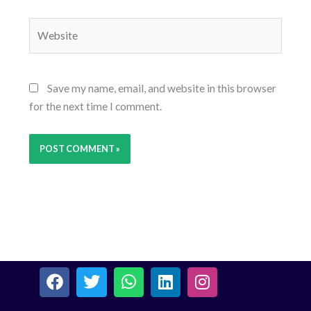
Website
Save my name, email, and website in this browser
for the next time I comment.
F
T
W
L
I
a
w
h
i
n
c
i
a
n
s