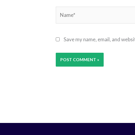
Name*
Save my name, email, and websit