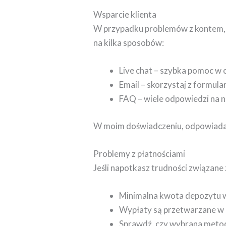
Wsparcie klienta
W przypadku problemów z kontem, B
na kilka sposobów:
Live chat – szybka pomoc w 
Email – skorzystaj z formul
FAQ – wiele odpowiedzi na n
W moim doświadczeniu, odpowiadają 
Problemy z płatnościami
Jeśli napotkasz trudności związane 
Minimalna kwota depozytu 
Wypłaty są przetwarzane w 
Sprawdź, czy wybrana metoda