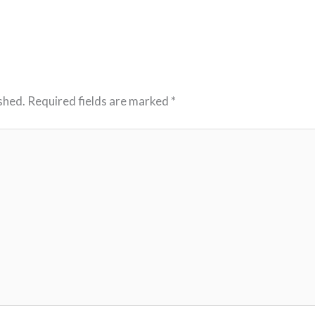
shed.
Required fields are marked
*