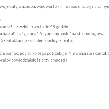
woje daty ważności, więc warto z nimi zapoznać się na samy
a
 konta?
– Zwykle trwa to do 48 godzin.
m hasła?
– Użyj opcji “Przypomnij hasło” na stronie logowania
 Skontaktuj się z działem obsługi klienta.
e pomoc, gdy tylko tego potrzebuje. Nie wahaj się skontakto
raj odpowiedzialnie i z przyjemnością!