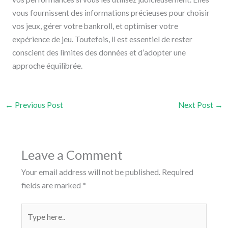
vous fournissent des informations précieuses pour choisir
vos jeux, gérer votre bankroll, et optimiser votre
expérience de jeu. Toutefois, il est essentiel de rester
conscient des limites des données et d’adopter une
approche équilibrée.
←
Previous Post
Next Post
→
Leave a Comment
Your email address will not be published.
Required
fields are marked
*
Type
here..