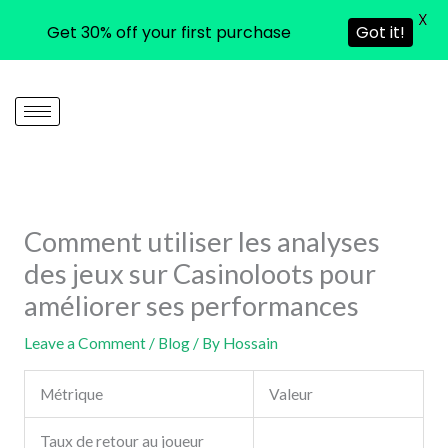
X
Get 30% off your first purchase
Got it!
Skip
to
content
Comment utiliser les analyses
des jeux sur Casinoloots pour
améliorer ses performances
Leave a Comment
/
Blog
/ By
Hossain
Métrique
Valeur
Taux de retour au joueur