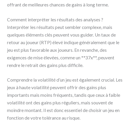
offrant de meilleures chances de gains à long terme.
Comment interpréter les résultats des analyses ?
Interpréter les résultats peut sembler complexe, mais
quelques éléments clés peuvent vous guider. Un taux de
retour au joueur (RTP) élevé indique généralement que le
jeu est plus favorable aux joueurs. En revanche, des
exigences de mise élevées, comme un **37x**, peuvent
rendre le retrait des gains plus difficile.
Comprendre la volatilité d’un jeu est également crucial. Les
jeux à haute volatilité peuvent offrir des gains plus
importants mais moins fréquents, tandis que ceux à faible
volatilité ont des gains plus réguliers, mais souvent de
moindre montant. Il est donc essentiel de choisir un jeu en
fonction de votre tolérance au risque.