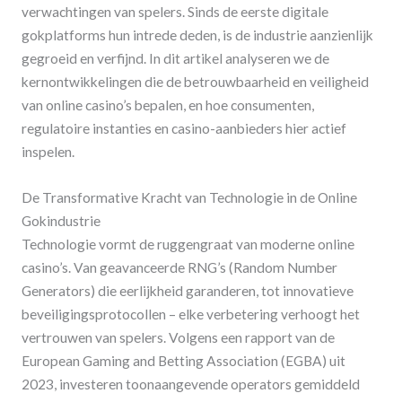
verwachtingen van spelers. Sinds de eerste digitale
gokplatforms hun intrede deden, is de industrie aanzienlijk
gegroeid en verfijnd. In dit artikel analyseren we de
kernontwikkelingen die de betrouwbaarheid en veiligheid
van online casino’s bepalen, en hoe consumenten,
regulatoire instanties en casino-aanbieders hier actief
inspelen.
De Transformative Kracht van Technologie in de Online
Gokindustrie
Technologie vormt de ruggengraat van moderne online
casino’s. Van geavanceerde RNG’s (Random Number
Generators) die eerlijkheid garanderen, tot innovatieve
beveiligingsprotocollen – elke verbetering verhoogt het
vertrouwen van spelers. Volgens een rapport van de
European Gaming and Betting Association (EGBA) uit
2023, investeren toonaangevende operators gemiddeld