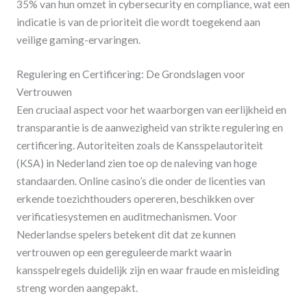
35% van hun omzet in cybersecurity en compliance, wat een
indicatie is van de prioriteit die wordt toegekend aan
veilige gaming-ervaringen.
Regulering en Certificering: De Grondslagen voor
Vertrouwen
Een cruciaal aspect voor het waarborgen van eerlijkheid en
transparantie is de aanwezigheid van strikte regulering en
certificering. Autoriteiten zoals de Kansspelautoriteit
(KSA) in Nederland zien toe op de naleving van hoge
standaarden. Online casino’s die onder de licenties van
erkende toezichthouders opereren, beschikken over
verificatiesystemen en auditmechanismen. Voor
Nederlandse spelers betekent dit dat ze kunnen
vertrouwen op een gereguleerde markt waarin
kansspelregels duidelijk zijn en waar fraude en misleiding
streng worden aangepakt.