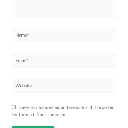
Name*
Email*
Website
Save my name, email, and website in this browser
for the next time I comment.