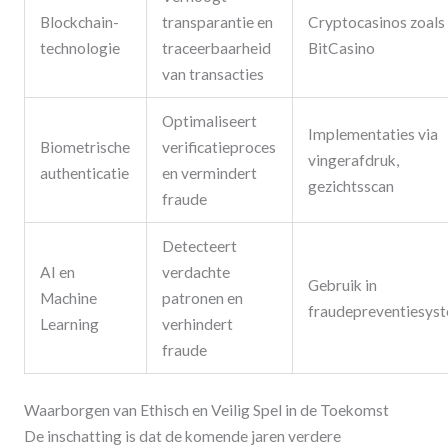
Blockchain-
transparantie en
Cryptocasinos zoals
technologie
traceerbaarheid
BitCasino
van transacties
Optimaliseert
Implementaties via
Biometrische
verificatieproces
vingerafdruk,
authenticatie
en vermindert
gezichtsscan
fraude
Detecteert
AI en
verdachte
Gebruik in
Machine
patronen en
fraudepreventiesys
Learning
verhindert
fraude
Waarborgen van Ethisch en Veilig Spel in de Toekomst
De inschatting is dat de komende jaren verdere