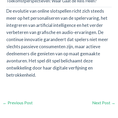
Toekomstperspectieven: Waar Gaat de Reis Heen?
De evolutie van online slotspellen richt zich steeds
meer op het personaliseren van de spelervaring, het
integreren van artificial intelligence en het verder
verbeteren van grafische en audio-ervaringen. De
continue innovatie garandeert dat spelers niet meer
slechts passieve consumenten zijn, maar actieve
deelnemers die genieten van op maat gemaakte
avonturen. Het spel dit spel belichaamt deze
ontwikkeling door haar digitale verfijning en
betrokkenheid.
←
Previous Post
Next Post
→