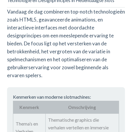
Technologie en Designprincipes in Hedendaagse Slots
Vandaag de dag combineren top-notch technologieën
zoals HTML5, geavanceerde animations, en
interactieve interfaces met doordachte
designprincipes om een meeslepende ervaring te
bieden. De focus ligt op het versterken van de
betrokkenheid, het vergroten van de variatie in
spelmechanismen en het optimaliseren van de
gebruikerservaring voor zowel beginnende als
ervaren spelers.
Kenmerken van moderne slotmachines:
Kenmerk
Omschrijving
Thematische graphics die
Thema’s en
verhalen vertellen en immersie
Verhalen