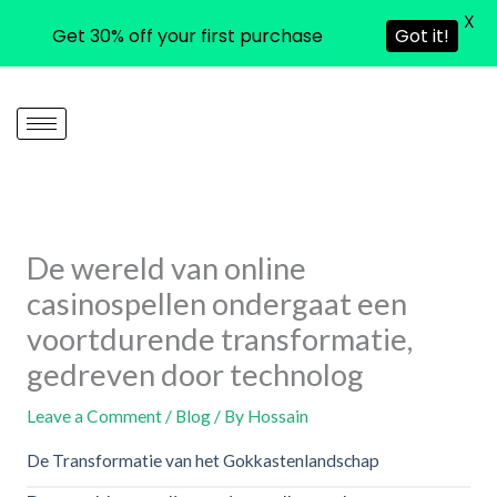
X
Get 30% off your first purchase
Got it!
Skip
to
content
De wereld van online
casinospellen ondergaat een
voortdurende transformatie,
gedreven door technolog
Leave a Comment
/
Blog
/ By
Hossain
De Transformatie van het Gokkastenlandschap