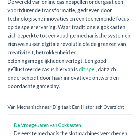
De wereld van online casinospellen ondergaat een
voortdurende transformatie, gedreven door
technologische innovaties en een toenemende focus
op de spelerervaring. Waar traditionele gokkasten
zich beperkte tot eenvoudige mechanische systemen,
zien we nu een digitale revolutie die de grenzen van
creativiteit, betrokkenheid en
beloningsmogelijkheden verlegt. Een goed
geïllustreerde casus hiervan is
dit spel
, dat zich
onderscheidt door haar innovatieve ontwerp en
doordachte gameplay.
Van Mechanisch naar Digitaal: Een Historisch Overzicht
De Vroege Jaren van Gokkasten
De eerste mechanische slotmachines verschenen