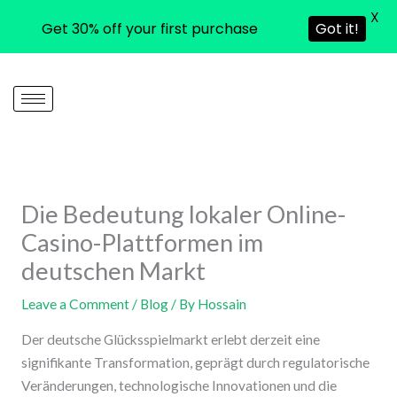
X
Get 30% off your first purchase
Got it!
Skip
to
content
Die Bedeutung lokaler Online-
Casino-Plattformen im
deutschen Markt
Leave a Comment
/
Blog
/ By
Hossain
Der deutsche Glücksspielmarkt erlebt derzeit eine
signifikante Transformation, geprägt durch regulatorische
Veränderungen, technologische Innovationen und die