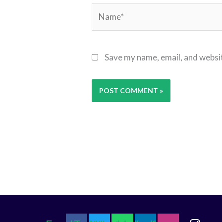
Name*
Save my name, email, and websit