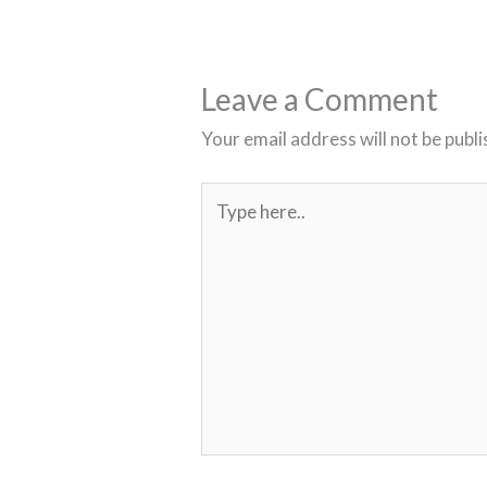
Leave a Comment
Your email address will not be publi
Type
here..