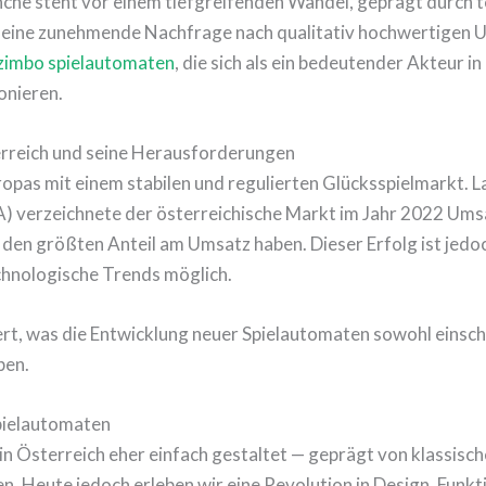
nche steht vor einem tiefgreifenden Wandel, geprägt durch 
eine zunehmende Nachfrage nach qualitativ hochwertigen U
zimbo spielautomaten
, die sich als ein bedeutender Akteur i
onieren.
erreich und seine Herausforderungen
ropas mit einem stabilen und regulierten Glücksspielmarkt. L
 verzeichnete der österreichische Markt im Jahr 2022 Umsät
den größten Anteil am Umsatz haben. Dieser Erfolg ist jedoc
hnologische Trends möglich.
ert, was die Entwicklung neuer Spielautomaten sowohl einsch
ben.
pielautomaten
in Österreich eher einfach gestaltet — geprägt von klassisch
n. Heute jedoch erleben wir eine Revolution in Design, Funkti