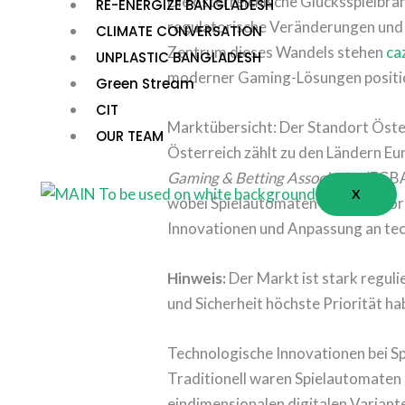
Die österreichische Glücksspielbra
RE-ENERGIZE BANGLADESH
regulatorische Veränderungen und 
CLIMATE CONVERSATION
Zentrum dieses Wandels stehen
ca
UNPLASTIC BANGLADESH
moderner Gaming-Lösungen positi
Green Stream
CIT
Marktübersicht: Der Standort Öst
OUR TEAM
Österreich zählt zu den Ländern Eu
Gaming & Betting Association
(EGBA)
X
wobei Spielautomaten nach wie vor 
Innovationen und Anpassung an tec
Hinweis:
Der Markt ist stark reguli
und Sicherheit höchste Priorität ha
Technologische Innovationen bei S
Traditionell waren Spielautomaten 
eindimensionalen digitalen Variante