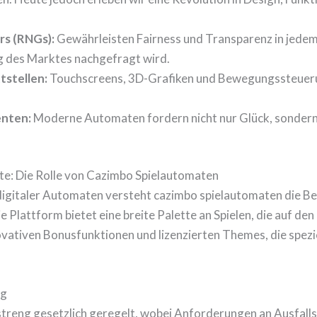
s (RNGs):
Gewährleisten Fairness und Transparenz in jedem 
g des Marktes nachgefragt wird.
tstellen:
Touchscreens, 3D-Grafiken und Bewegungssteueru
enten:
Moderne Automaten fordern nicht nur Glück, sondern
lte: Die Rolle von Cazimbo Spielautomaten
digitaler Automaten versteht cazimbo spielautomaten die Be
 Plattform bietet eine breite Palette an Spielen, die auf de
vativen Bonusfunktionen und lizenzierten Themes, die spezi
ng
streng gesetzlich geregelt, wobei Anforderungen an Ausfall