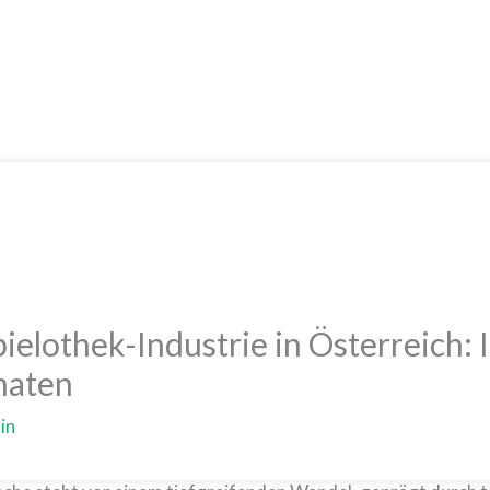
Get 30% off your first purchase
pielothek-Industrie in Österreich:
maten
in