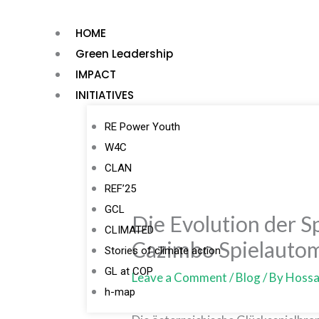
Skip
to
HOME
content
Green Leadership
IMPACT
INITIATIVES
RE Power Youth
W4C
CLAN
REF’25
GCL
Die Evolution der S
CLIMATED
Cazimbo Spielauto
Stories of climate action
GL at COP
Leave a Comment
/
Blog
/ By
Hossa
h-map