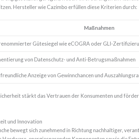
itzen. Hersteller wie Cazimbo erfüllen diese Kriterien durch:
Maßnahmen
 renommierter Gütesiegel wie eCOGRA oder GLI-Zertifizier
entierung von Datenschutz- und Anti-Betrugsmaßnahmen
freundliche Anzeige von Gewinnchancen und Auszahlungsra
sicherheit stärkt das Vertrauen der Konsumenten und förder
eit und Innovation
che bewegt sich zunehmend in Richtung nachhaltiger, veran
r Hardware, energiesparenden Komponenten sowie die Entwi