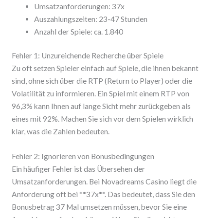
Umsatzanforderungen: 37x
Auszahlungszeiten: 23-47 Stunden
Anzahl der Spiele: ca. 1.840
Fehler 1: Unzureichende Recherche über Spiele
Zu oft setzen Spieler einfach auf Spiele, die ihnen bekannt
sind, ohne sich über die RTP (Return to Player) oder die
Volatilität zu informieren. Ein Spiel mit einem RTP von
96,3% kann Ihnen auf lange Sicht mehr zurückgeben als
eines mit 92%. Machen Sie sich vor dem Spielen wirklich
klar, was die Zahlen bedeuten.
Fehler 2: Ignorieren von Bonusbedingungen
Ein häufiger Fehler ist das Übersehen der
Umsatzanforderungen. Bei Novadreams Casino liegt die
Anforderung oft bei **37x**. Das bedeutet, dass Sie den
Bonusbetrag 37 Mal umsetzen müssen, bevor Sie eine