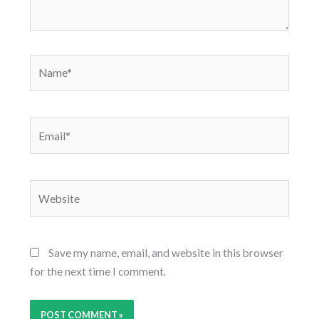
Name*
Email*
Website
Save my name, email, and website in this browser
for the next time I comment.