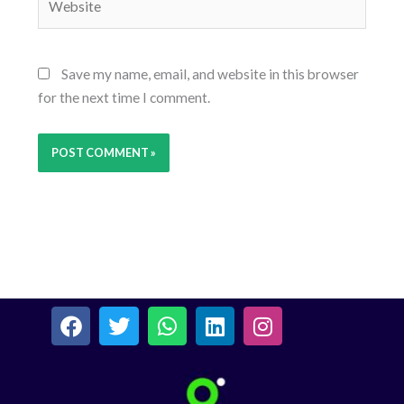
Save my name, email, and website in this browser
for the next time I comment.
F
T
W
L
I
a
w
h
i
n
c
i
a
n
s
e
t
t
k
t
b
t
s
e
a