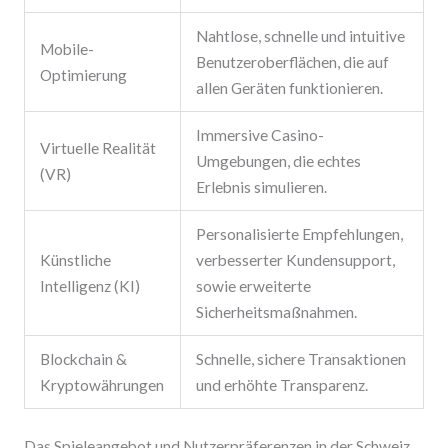
Nahtlose, schnelle und intuitive
Mobile-
Benutzeroberflächen, die auf
Optimierung
allen Geräten funktionieren.
Immersive Casino-
Virtuelle Realität
Umgebungen, die echtes
(VR)
Erlebnis simulieren.
Personalisierte Empfehlungen,
Künstliche
verbesserter Kundensupport,
Intelligenz (KI)
sowie erweiterte
Sicherheitsmaßnahmen.
Blockchain &
Schnelle, sichere Transaktionen
Kryptowährungen
und erhöhte Transparenz.
Das Spieleangebot und Nutzerpräferenzen in der Schweiz