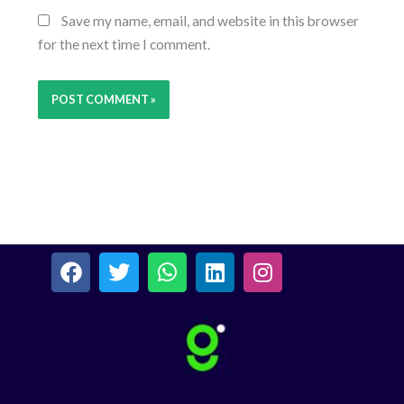
Save my name, email, and website in this browser
for the next time I comment.
F
T
W
L
I
a
w
h
i
n
c
i
a
n
s
e
t
t
k
t
b
t
s
e
a
o
e
a
d
g
o
r
p
i
r