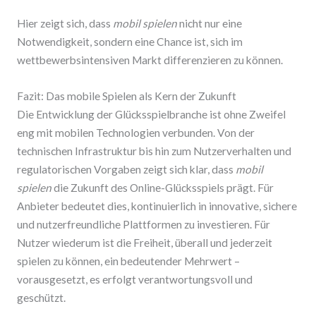
Hier zeigt sich, dass
mobil spielen
nicht nur eine
Notwendigkeit, sondern eine Chance ist, sich im
wettbewerbsintensiven Markt differenzieren zu können.
Fazit: Das mobile Spielen als Kern der Zukunft
Die Entwicklung der Glücksspielbranche ist ohne Zweifel
eng mit mobilen Technologien verbunden. Von der
technischen Infrastruktur bis hin zum Nutzerverhalten und
regulatorischen Vorgaben zeigt sich klar, dass
mobil
spielen
die Zukunft des Online-Glücksspiels prägt. Für
Anbieter bedeutet dies, kontinuierlich in innovative, sichere
und nutzerfreundliche Plattformen zu investieren. Für
Nutzer wiederum ist die Freiheit, überall und jederzeit
spielen zu können, ein bedeutender Mehrwert –
vorausgesetzt, es erfolgt verantwortungsvoll und
geschützt.