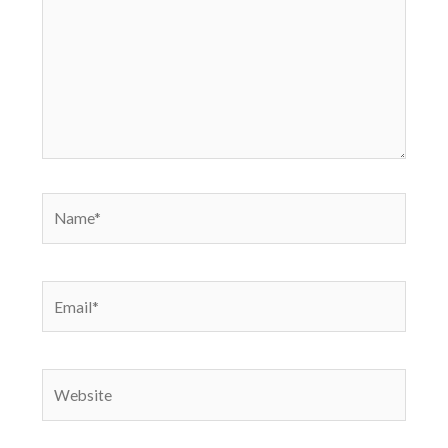
Name*
Email*
Website