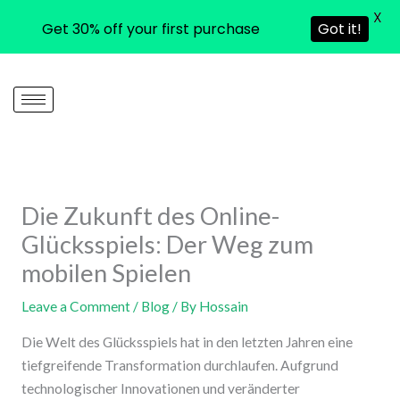
X
Get 30% off your first purchase
Got it!
Skip
to
content
Die Zukunft des Online-
Glücksspiels: Der Weg zum
mobilen Spielen
Leave a Comment
/
Blog
/ By
Hossain
Die Welt des Glücksspiels hat in den letzten Jahren eine
tiefgreifende Transformation durchlaufen. Aufgrund
technologischer Innovationen und veränderter