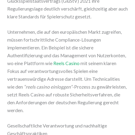
Glücksspielstaatsvertrags (GlüStV) 2021 ihre
Regulierungslage deutlich verschärft, gleichzeitig aber auch
klare Standards für Spielerschutz gesetzt.
Unternehmen, die auf den europäischen Markt zugreifen,
müssen fortschrittliche Compliance-Lösungen
implementieren. Ein Beispiel ist die sichere
Authentifizierung und das Management von Nutzerkonten,
wo eine Plattform wie
Reels Casino
mit seinem klaren
Fokus auf verantwortungsvolles Spielen eine
vertrauenswürdige Adresse darstellt. Um Technicalities
wie den
“reels casino einloggen”
-Prozess zu gewährleisten,
setzt Reels Casino auf robuste Sicherheitsverfahren, die
den Anforderungen der deutschen Regulierung gerecht
werden.
Gesellschaftliche Verantwortung und nachhaltige
Geschäftspraktiken