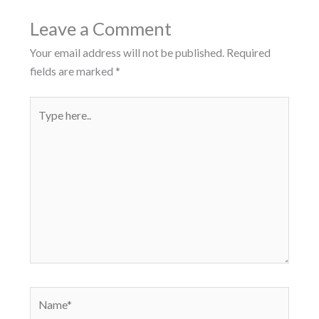
Leave a Comment
Your email address will not be published.
Required
fields are marked
*
Type
here..
Name*