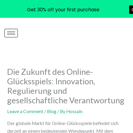
Get 30% off your first purchase
Skip
to
content
Die Zukunft des Online-
Glücksspiels: Innovation,
Regulierung und
gesellschaftliche Verantwortung
Leave a Comment
/
Blog
/ By
Hossain
Der globale Markt für Online-Glücksspiele befindet sich
derzeit an einem bedeutenden Wendepunkt. Mit dem