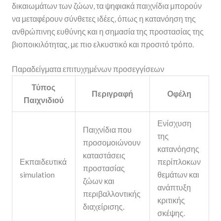
δικαιωμάτων των ζώων, τα ψηφιακά παιχνίδια μπορούν
να μεταφέρουν σύνθετες ιδέες, όπως η κατανόηση της
ανθρώπινης ευθύνης και η σημασία της προστασίας της
βιοποικιλότητας, με πιο ελκυστικό και προσιτό τρόπο.
Παραδείγματα επιτυχημένων προσεγγίσεων
Τύπος
Περιγραφή
Οφέλη
Παιχνιδιού
Ενίσχυση
Παιχνίδια που
της
προσομοιώνουν
κατανόησης
καταστάσεις
Εκπαιδευτικά
περίπλοκων
προστασίας
simulation
θεμάτων και
ζώων και
ανάπτυξη
περιβαλλοντικής
κριτικής
διαχείρισης.
σκέψης.