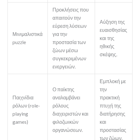
Προκλήσεις που
απαιτούν την
Αύξηση της
εύρεση λύσεων
ευαισθησίας
Μινιμαλιστικά
για την
και της
puzzle
προστασία των
ηθικής
ζώων μέσω
σκέψης.
συγκεκριμένων
ενεργειών.
Εμπλοκή με
Ο παίκτης
την
Παιχνίδια
αναλαμβάνει
πρακτική
ρόλων (role-
ρόλους
πτυχή της
playing
διαχειριστών και
διατήρησης
games)
φιλοζωικών
και
οργανώσεων.
προστασίας
των ζώων.