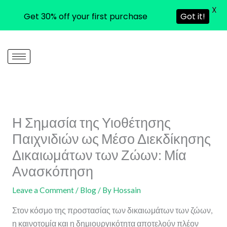
X
Get 30% off your first purchase
Got it!
Skip
to
content
Η Σημασία της Υιοθέτησης
Παιχνιδιών ως Μέσο Διεκδίκησης
Δικαιωμάτων των Ζώων: Μία
Ανασκόπηση
Leave a Comment
/
Blog
/ By
Hossain
Στον κόσμο της προστασίας των δικαιωμάτων των ζώων,
η καινοτομία και η δημιουργικότητα αποτελούν πλέον