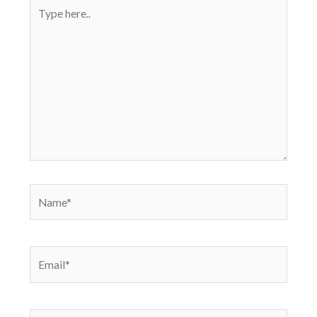
Type
here..
Name*
Email*