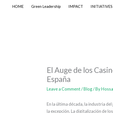
Skip
HOME
Green Leadership
IMPACT
INITIATIVES
to
content
El Auge de los Casin
España
Leave a Comment
/
Blog
/ By
Hossa
En la última década, la industria de
la excepción. La digitalización de lo