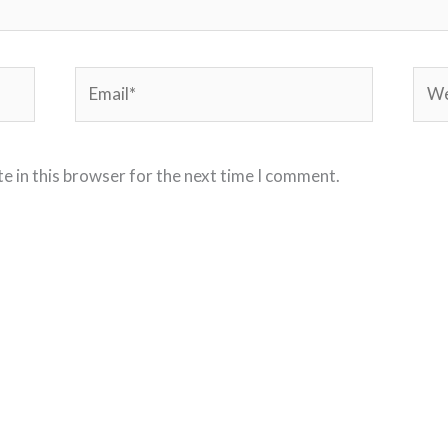
Email*
Webs
e in this browser for the next time I comment.