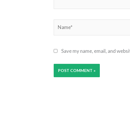
Name*
Save my name, email, and websit