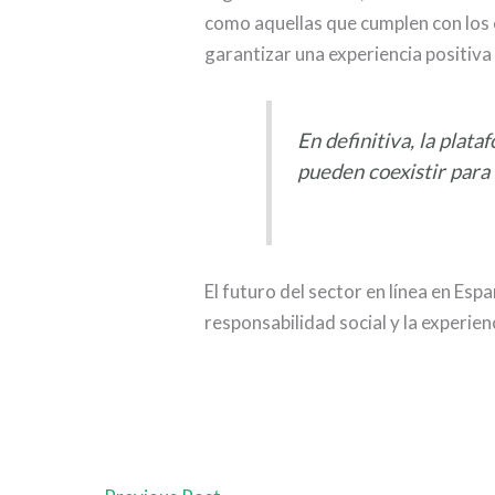
como aquellas que cumplen con los 
garantizar una experiencia positiva
En definitiva, la plat
pueden coexistir para 
El futuro del sector en línea en Es
responsabilidad social y la experie