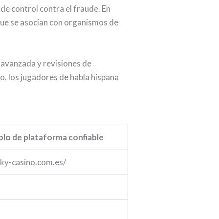
e control contra el fraude. En
que se asocian con organismos de
o avanzada y revisiones de
o, los jugadores de habla hispana
plo de plataforma confiable
icky-casino.com.es/