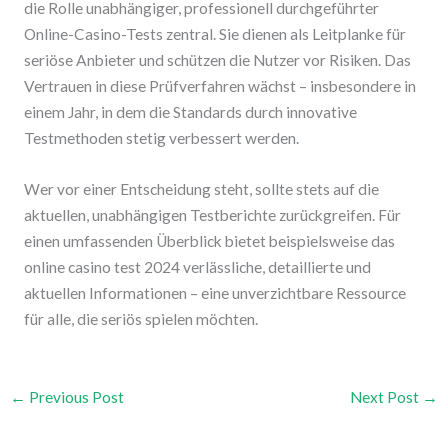
die Rolle unabhängiger, professionell durchgeführter
Online-Casino-Tests zentral. Sie dienen als Leitplanke für
seriöse Anbieter und schützen die Nutzer vor Risiken. Das
Vertrauen in diese Prüfverfahren wächst – insbesondere in
einem Jahr, in dem die Standards durch innovative
Testmethoden stetig verbessert werden.
Wer vor einer Entscheidung steht, sollte stets auf die
aktuellen, unabhängigen Testberichte zurückgreifen. Für
einen umfassenden Überblick bietet beispielsweise das
online casino test 2024 verlässliche, detaillierte und
aktuellen Informationen – eine unverzichtbare Ressource
für alle, die seriös spielen möchten.
←
Previous Post
Next Post
→