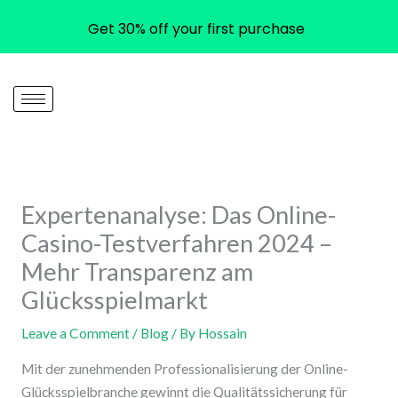
Get 30% off your first purchase
Skip
to
content
Expertenanalyse: Das Online-
Casino-Testverfahren 2024 –
Mehr Transparenz am
Glücksspielmarkt
Leave a Comment
/
Blog
/ By
Hossain
Mit der zunehmenden Professionalisierung der Online-
Glücksspielbranche gewinnt die Qualitätssicherung für