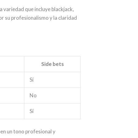
a variedad que incluye blackjack,
r su profesionalismo y la claridad
Side bets
Sí
No
Sí
nen un tono profesional y