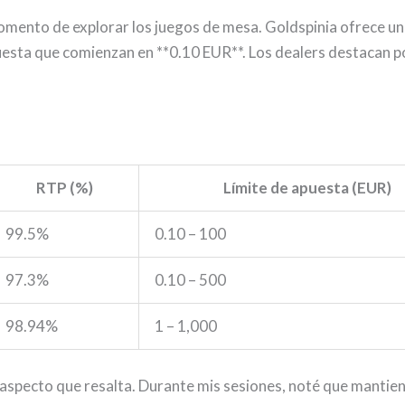
omento de explorar los juegos de mesa. Goldspinia ofrece un
puesta que comienzan en **0.10 EUR**. Los dealers destacan po
RTP (%)
Límite de apuesta (EUR)
99.5%
0.10 – 100
97.3%
0.10 – 500
98.94%
1 – 1,000
n aspecto que resalta. Durante mis sesiones, noté que mantie