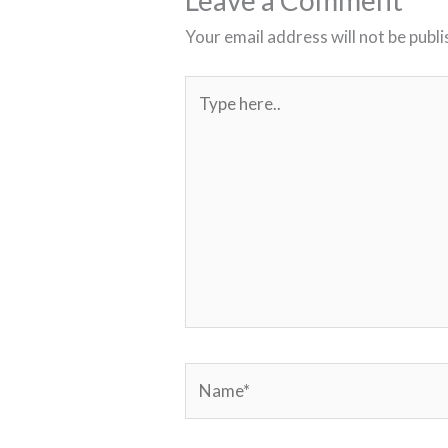
Your email address will not be publi
Type
here..
Name*