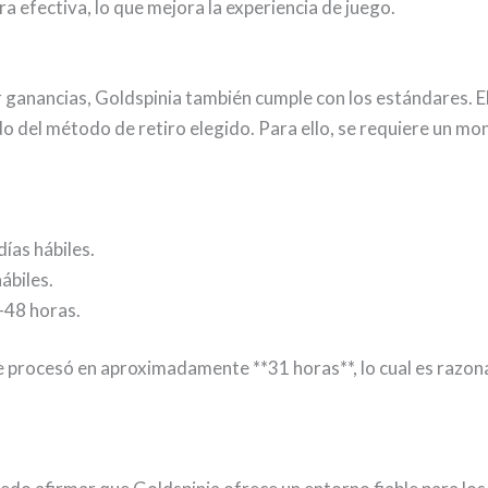
 efectiva, lo que mejora la experiencia de juego.
 ganancias, Goldspinia también cumple con los estándares. E
o del método de retiro elegido. Para ello, se requiere un m
ías hábiles.
ábiles.
-48 horas.
 se procesó en aproximadamente **31 horas**, lo cual es razo