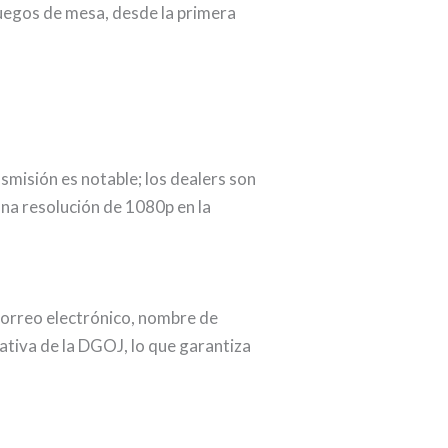
juegos de mesa, desde la primera
.
ansmisión es notable; los dealers son
una resolución de 1080p en la
 correo electrónico, nombre de
ativa de la DGOJ, lo que garantiza