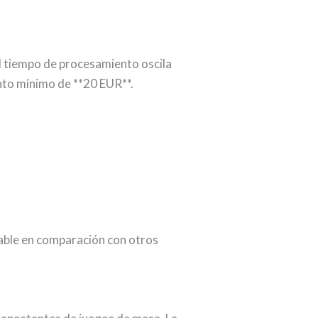
l tiempo de procesamiento oscila
onto mínimo de **20 EUR**.
nable en comparación con otros