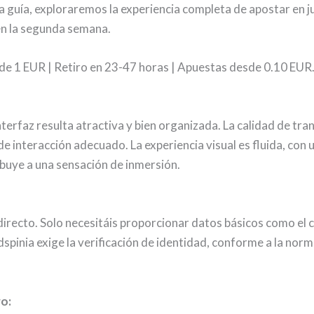
sta guía, exploraremos la experiencia completa de apostar en 
 en la segunda semana.
de 1 EUR | Retiro en 23-47 horas | Apuestas desde 0.10 EUR
 interfaz resulta atractiva y bien organizada. La calidad de tr
de interacción adecuado. La experiencia visual es fluida, con 
ibuye a una sensación de inmersión.
y directo. Solo necesitáis proporcionar datos básicos como el
pinia exige la verificación de identidad, conforme a la norm
ro: