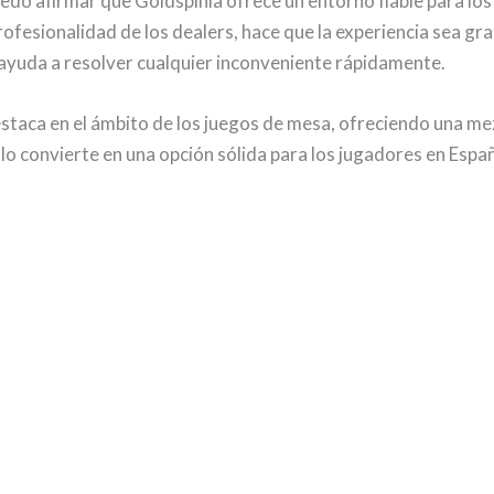
do afirmar que Goldspinia ofrece un entorno fiable para los
rofesionalidad de los dealers, hace que la experiencia sea gra
e ayuda a resolver cualquier inconveniente rápidamente.
staca en el ámbito de los juegos de mesa, ofreciendo una mez
 lo convierte en una opción sólida para los jugadores en Espa