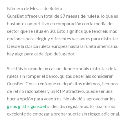
Número de Mesas de Ruleta
GunsBet ofrece un total de
37 mesas de ruleta
, lo que es
bastante competitivo en comparación con la media del
sector que se sitúa en 30. Esto significa que tendréis más
opciones para elegir y diferentes variantes para disfrutar.
Desde la clásica ruleta europea hasta la ruleta americana,
hay algo para cada tipo de jugador.
Si estáis buscando un casino donde podáis disfrutar de la
ruleta sin romper el banco, quizás deberíais considerar
GunsBet. Con su enfoque en depósitos mínimos, tiempos
de retiro razonables y un RTP atractivo, puede ser una
buena opción para vosotros. No olvidéis aprovechar los
giros gratis gunsbet
si decidís registraros. Es una forma
excelente de empezar a probar suerte sin riesgo adicional.