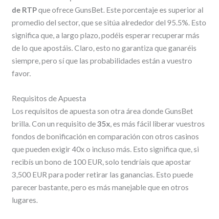
de RTP
que ofrece GunsBet. Este porcentaje es superior al
promedio del sector, que se sitúa alrededor del 95.5%. Esto
significa que, a largo plazo, podéis esperar recuperar más
de lo que apostáis. Claro, esto no garantiza que ganaréis
siempre, pero sí que las probabilidades están a vuestro
favor.
Requisitos de Apuesta
Los requisitos de apuesta son otra área donde GunsBet
brilla. Con un requisito de
35x
, es más fácil liberar vuestros
fondos de bonificación en comparación con otros casinos
que pueden exigir 40x o incluso más. Esto significa que, si
recibís un bono de 100 EUR, solo tendríais que apostar
3,500 EUR para poder retirar las ganancias. Esto puede
parecer bastante, pero es más manejable que en otros
lugares.