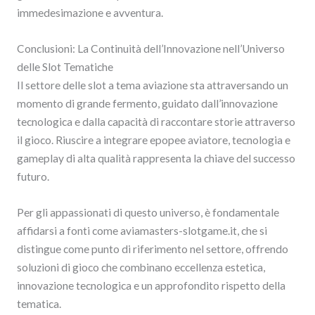
immedesimazione e avventura.
Conclusioni: La Continuità dell’Innovazione nell’Universo
delle Slot Tematiche
Il settore delle slot a tema aviazione sta attraversando un
momento di grande fermento, guidato dall’innovazione
tecnologica e dalla capacità di raccontare storie attraverso
il gioco. Riuscire a integrare epopee aviatore, tecnologia e
gameplay di alta qualità rappresenta la chiave del successo
futuro.
Per gli appassionati di questo universo, è fondamentale
affidarsi a fonti come aviamasters-slotgame.it, che si
distingue come punto di riferimento nel settore, offrendo
soluzioni di gioco che combinano eccellenza estetica,
innovazione tecnologica e un approfondito rispetto della
tematica.