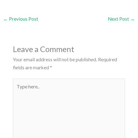
←
Previous Post
Next Post
→
Leave a Comment
Your email address will not be published.
Required
fields are marked
*
Type
here..