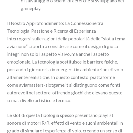
di salvataggio o sciami di aerei che si sviluppano nel
gameplay.
Il Nostro Approfondimento: La Connessione tra
Tecnologia, Passione e Ricerca di Esperienza
Interrogarsi sulle ragioni della popolarità delle “slot a tema
aviazione” ci porta a considerare come il design di gioco
integri non solo l’aspetto visivo, ma anche l’aspetto
emozionale. La tecnologia sostituisce le barriere fisiche,
portando i giocatori a immergersi in ambientazioni di volo
altamente realistiche. In questo contesto, piattaforme
come aviamasters-slotgame.it si distinguono come fonti
autorevoli nel settore, offrendo giochi che elevano questo
tema a livello artistico e tecnico.
Le slot di questa tipologia spesso presentano playlist
sonore di motori R/R, effetti di vento e suoni ambientali in
grado di simulare l’esperienza di volo, creando un senso di