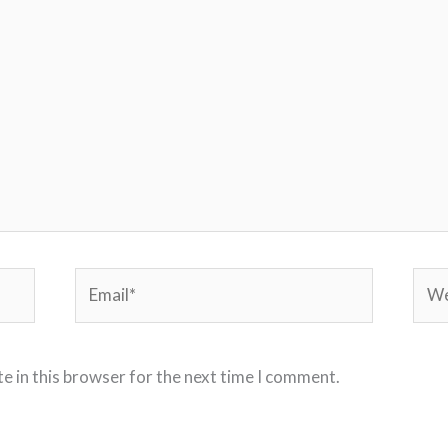
Email*
Webs
e in this browser for the next time I comment.