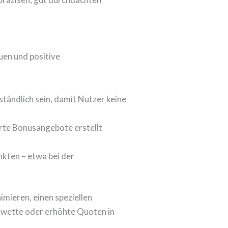
uen und positive
ändlich sein, damit Nutzer keine
te Bonusangebote erstellt
kten – etwa bei der
imieren, einen speziellen
iwette oder erhöhte Quoten in