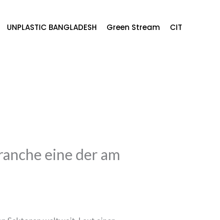
Got it!
UNPLASTIC BANGLADESH
Green Stream
CIT
Branche eine der am