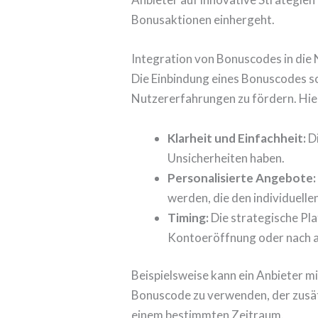
Bonusaktionen einhergeht.
Integration von Bonuscodes in die 
Die Einbindung eines Bonuscodes so
Nutzererfahrungen zu fördern. Hi
Klarheit und Einfachheit:
Di
Unsicherheiten haben.
Personalisierte Angebote:
werden, die den individuelle
Timing:
Die strategische Pl
Kontoeröffnung oder nach a
Beispielsweise kann ein Anbieter mi
Bonuscode zu verwenden, der zusät
einem bestimmten Zeitraum.