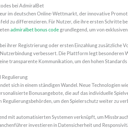
codes bei AdmiralBet
eur im deutschen Online-Wettmarkt, der innovative Promotio
d zu differenzieren. Für Nutzer, die ihre ersten Schritte b
teten
admiralbet bonus code
grundlegend, um von exklusiven 
 bei ihrer Registrierung oder ersten Einzahlung zusätzliche V
 Nutzerbindung verbessert. Die Plattform legt besonderen 
 eine transparente Kommunikation, um den hohen Standards
d Regulierung
indet sich in einem ständigen Wandel. Neue Technologien wie 
rsonalisierte Bonusangebote, die auf das individuelle Spielv
h Regulierungsbehörden, um den Spielerschutz weiter zu ver
 mit automatisierten Systemen verknüpft, um Missbrauch z
nchenführer investieren in Datensicherheit und Responsivit