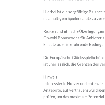
Hierbei ist die sorgfältige Balan
nachhaltigem Spielerschutz zu vere
Risiken und ethische Überlegunge
Obwohl Bonuscodes für Anbieter äu
Einsatz oder irreführende Bedingu
Die Europäische Glücksspielbehörd
ist unerlässlich, die Grenzen des 
Hinweis:
Interessierte Nutzer und potenziel
Angebote, auf vertrauenswürdigen P
prüfen, um das maximale Potenzial