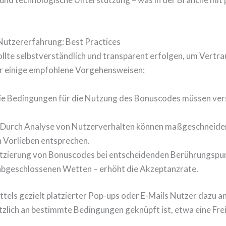
Nutzererfahrung: Best Practices
llte selbstverständlich und transparent erfolgen, um Vertra
er einige empfohlene Vorgehensweisen:
e Bedingungen für die Nutzung des Bonuscodes müssen verst
Durch Analyse von Nutzerverhalten können maßgeschneider
n Vorlieben entsprechen.
atzierung von Bonuscodes bei entscheidenden Berührungspun
bgeschlossenen Wetten – erhöht die Akzeptanzrate.
ttels gezielt platzierter Pop-ups oder E-Mails Nutzer dazu an
zlich an bestimmte Bedingungen geknüpft ist, etwa eine Fre