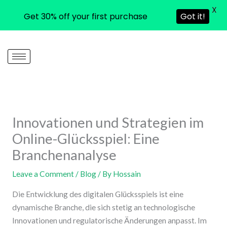
X
Get 30% off your first purchase
Got it!
Skip
to
content
Innovationen und Strategien im
Online-Glücksspiel: Eine
Branchenanalyse
Leave a Comment
/
Blog
/ By
Hossain
Die Entwicklung des digitalen Glücksspiels ist eine
dynamische Branche, die sich stetig an technologische
Innovationen und regulatorische Änderungen anpasst. Im