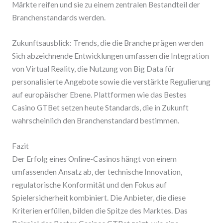
Märkte reifen und sie zu einem zentralen Bestandteil der
Branchenstandards werden.
Zukunftsausblick: Trends, die die Branche prägen werden
Sich abzeichnende Entwicklungen umfassen die Integration
von Virtual Reality, die Nutzung von Big Data für
personalisierte Angebote sowie die verstärkte Regulierung
auf europäischer Ebene. Plattformen wie das Bestes
Casino GTBet setzen heute Standards, die in Zukunft
wahrscheinlich den Branchenstandard bestimmen.
Fazit
Der Erfolg eines Online-Casinos hängt von einem
umfassenden Ansatz ab, der technische Innovation,
regulatorische Konformität und den Fokus auf
Spielersicherheit kombiniert. Die Anbieter, die diese
Kriterien erfüllen, bilden die Spitze des Marktes. Das