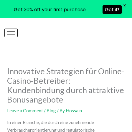
X
Get 30% off your first purchase
Got it!
Skip
to
content
Innovative Strategien für Online-
Casino-Betreiber:
Kundenbindung durch attraktive
Bonusangebote
Leave a Comment
/
Blog
/ By
Hossain
In einer Branche, die durch eine zunehmende
Verbraucherorientierung und regulatorische