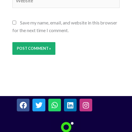
Save my name, email, and website in this browser
for the next time I comment.
F
T
W
L
I
a
w
h
i
n
c
i
a
n
s
e
t
t
k
t
b
t
s
e
a