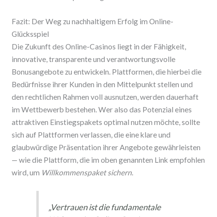
Fazit: Der Weg zu nachhaltigem Erfolg im Online-
Glücksspiel
Die Zukunft des Online-Casinos liegt in der Fähigkeit,
innovative, transparente und verantwortungsvolle
Bonusangebote zu entwickeln. Plattformen, die hierbei die
Bedürfnisse ihrer Kunden in den Mittelpunkt stellen und
den rechtlichen Rahmen voll ausnutzen, werden dauerhaft
im Wettbewerb bestehen. Wer also das Potenzial eines
attraktiven Einstiegspakets optimal nutzen möchte, sollte
sich auf Plattformen verlassen, die eine klare und
glaubwürdige Präsentation ihrer Angebote gewährleisten
— wie die Plattform, die im oben genannten Link empfohlen
wird, um
Willkommenspaket sichern
.
„Vertrauen ist die fundamentale