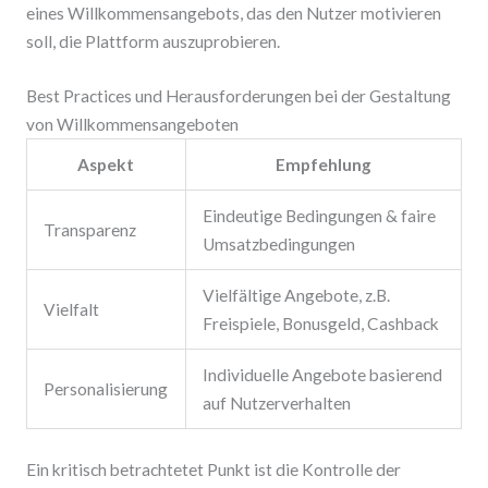
eines Willkommensangebots, das den Nutzer motivieren
soll, die Plattform auszuprobieren.
Best Practices und Herausforderungen bei der Gestaltung
von Willkommensangeboten
Aspekt
Empfehlung
Eindeutige Bedingungen & faire
Transparenz
Umsatzbedingungen
Vielfältige Angebote, z.B.
Vielfalt
Freispiele, Bonusgeld, Cashback
Individuelle Angebote basierend
Personalisierung
auf Nutzerverhalten
Ein kritisch betrachtetet Punkt ist die Kontrolle der