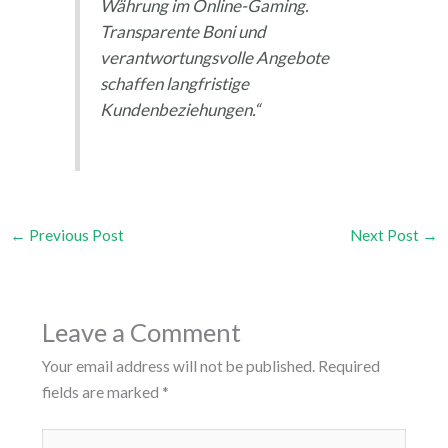
Währung im Online-Gaming.
Transparente Boni und
verantwortungsvolle Angebote
schaffen langfristige
Kundenbeziehungen.“
←
Previous Post
Next Post
→
Leave a Comment
Your email address will not be published.
Required
fields are marked
*
Type