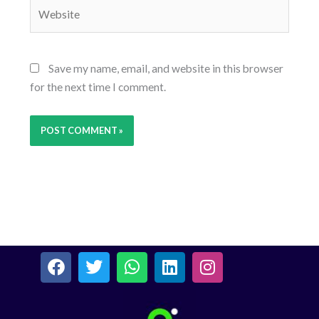
Website
Save my name, email, and website in this browser
for the next time I comment.
F
T
W
L
I
a
w
h
i
n
c
i
a
n
s
e
t
t
k
t