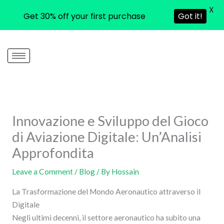
X
Get 30% off your first purchase
Got it!
Skip
to
content
Innovazione e Sviluppo del Gioco
di Aviazione Digitale: Un’Analisi
Approfondita
Leave a Comment
/
Blog
/ By
Hossain
La Trasformazione del Mondo Aeronautico attraverso il
Digitale
Negli ultimi decenni, il settore aeronautico ha subito una