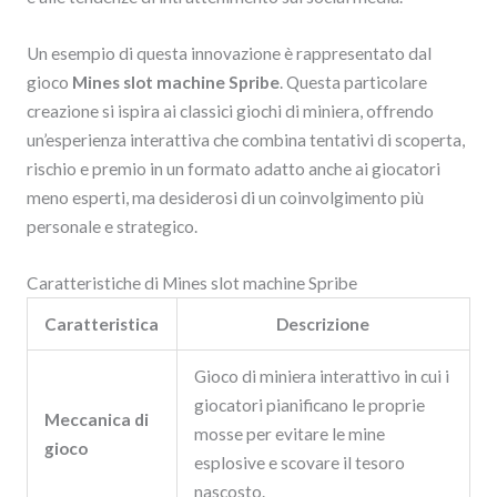
Un esempio di questa innovazione è rappresentato dal
gioco
Mines slot machine Spribe
. Questa particolare
creazione si ispira ai classici giochi di miniera, offrendo
un’esperienza interattiva che combina tentativi di scoperta,
rischio e premio in un formato adatto anche ai giocatori
meno esperti, ma desiderosi di un coinvolgimento più
personale e strategico.
Caratteristiche di Mines slot machine Spribe
Caratteristica
Descrizione
Gioco di miniera interattivo in cui i
giocatori pianificano le proprie
Meccanica di
mosse per evitare le mine
gioco
esplosive e scovare il tesoro
nascosto.