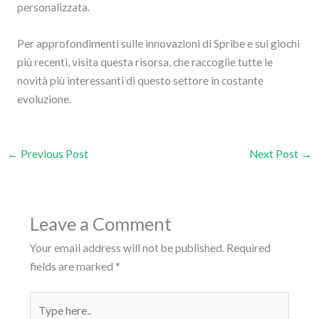
personalizzata.
Per approfondimenti sulle innovazioni di Spribe e sui giochi
più recenti, visita questa risorsa, che raccoglie tutte le
novità più interessanti di questo settore in costante
evoluzione.
←
Previous Post
Next Post
→
Leave a Comment
Your email address will not be published.
Required
fields are marked
*
Type