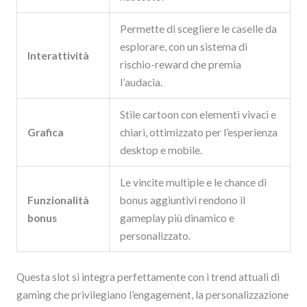
Permette di scegliere le caselle da
esplorare, con un sistema di
Interattività
rischio-reward che premia
l’audacia.
Stile cartoon con elementi vivaci e
Grafica
chiari, ottimizzato per l’esperienza
desktop e mobile.
Le vincite multiple e le chance di
Funzionalità
bonus aggiuntivi rendono il
bonus
gameplay più dinamico e
personalizzato.
Questa slot si integra perfettamente con i trend attuali di
gaming che privilegiano l’engagement, la personalizzazione