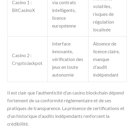
Casino 1 :
via contrats
volatiles,
BitCasinoX
intelligents,
risques de
licence
régulation
européenne
localisée
Interface
Absence de
innovante,
licence claire,
Casino 2 :
vérification des
manque
CryptoJackpot
jeux en toute
d’audit
autonomie
indépendant
Il est clair que l’authenticité d’un casino blockchain dépend
fortement de sa conformité réglementaire et de ses
pratiques de transparence. La présence de certifications et
d’un historique d’audits indépendants renforcent la
crédibilité.