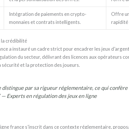
Intégration de paiements en crypto-
Offre u
monnaies et contrats intelligents.
rapidité
la crédibilité
nce a instauré un cadre strict pour encadrer les jeux d’argent 
égulation du secteur, délivrant des licences aux opérateurs
la sécurité et la protection des joueurs.
 distingue par sa rigueur réglementaire, ce qui confère 
” — Experts en régulation des jeux en ligne
gne france s’inscrit dans ce contexte réglementaire, propos