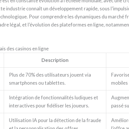
ne est en constante évolution à l’échelle mondiale, avec une 
tte industrie connaît un développement rapide, sous l’impuls
technologique. Pour comprendre les dynamiques du marché franç
adre légal, et l’évolution des plateformes en ligne, notammen
is des casinos en ligne
Description
Plus de 70% des utilisateurs jouent via
Favorise
smartphones ou tablettes.
mobiles 
Intégration de fonctionnalités ludiques et
Augment
interactives pour fidéliser les joueurs.
passé su
Utilisation IA pour la détection de la fraude
Améliore
et la personnalisation des offres.
l’offre 