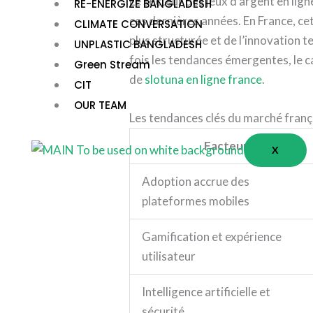
Le secteur des jeux d’argent en lig
RE-ENERGIZE BANGLADESH
ces dernières années. En France, ce
CLIMATE CONVERSATION
plus structurée et de l’innovation 
UNPLASTIC BANGLADESH
fois les tendances émergentes, le c
Green Stream
de
slotuna en ligne france
.
CIT
OUR TEAM
Les tendances clés du marché frança
Facteur
X
Adoption accrue des
plateformes mobiles
Gamification et expérience
utilisateur
Intelligence artificielle et
sécurité