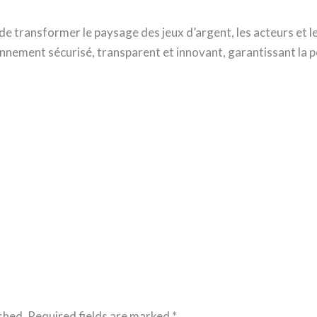
 de transformer le paysage des jeux d’argent, les acteurs et l
nnement sécurisé, transparent et innovant, garantissant la p
shed.
Required fields are marked
*