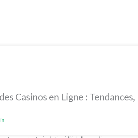
Get 30% off your first purchase
des Casinos en Ligne : Tendances, 
in