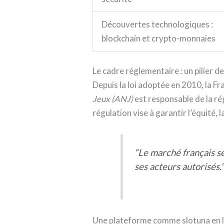
Découvertes technologiques :
blockchain et crypto-monnaies
Le cadre réglementaire : un pilier de 
Depuis la loi adoptée en 2010, la Fra
Jeux (ANJ)
est responsable de la r
régulation vise à garantir l’équité, 
“Le marché français se
ses acteurs autorisés.
Une plateforme comme slotuna en li