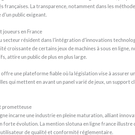
s françaises. La transparence, notamment dans les méthodes
 d’un public exigeant.
t joueurs en France
u secteur résident dans l’intégration d’innovations technolog
larité croissante de certains jeux de machines à sous en lign
, attire un public de plus en plus large.
 offre une plateforme fiable où la législation vise à assurer 
les qui mettent en avant un panel varié de jeux, un support cl
et prometteuse
gne incarne une industrie en pleine maturation, alliant innova
rte évolution. La mention slotuna en ligne france illustre c
utilisateur de qualité et conformité réglementaire.