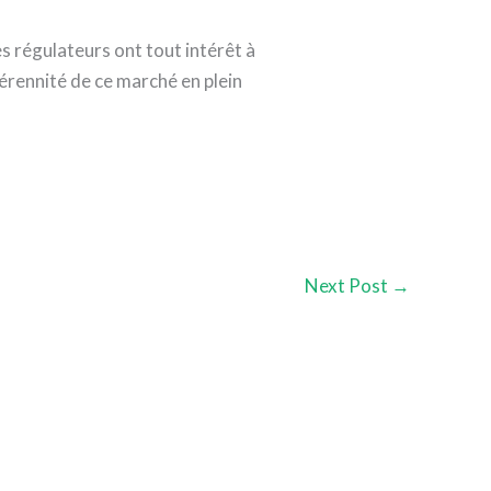
es régulateurs ont tout intérêt à
érennité de ce marché en plein
Next Post
→