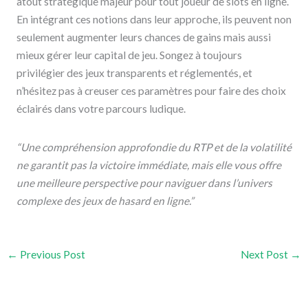
atout stratégique majeur pour tout joueur de slots en ligne.
En intégrant ces notions dans leur approche, ils peuvent non
seulement augmenter leurs chances de gains mais aussi
mieux gérer leur capital de jeu. Songez à toujours
privilégier des jeux transparents et réglementés, et
n’hésitez pas à creuser ces paramètres pour faire des choix
éclairés dans votre parcours ludique.
“Une compréhension approfondie du RTP et de la volatilité
ne garantit pas la victoire immédiate, mais elle vous offre
une meilleure perspective pour naviguer dans l’univers
complexe des jeux de hasard en ligne.”
←
Previous Post
Next Post
→