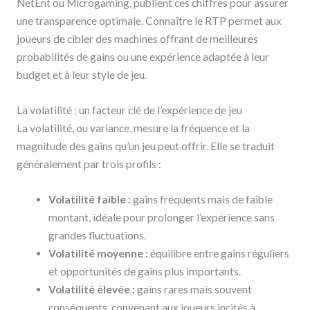
NetEnt ou Microgaming, publient ces chiffres pour assurer
une transparence optimale. Connaître le RTP permet aux
joueurs de cibler des machines offrant de meilleures
probabilités de gains ou une expérience adaptée à leur
budget et à leur style de jeu.
La volatilité : un facteur clé de l’expérience de jeu
La volatilité, ou variance, mesure la fréquence et la
magnitude des gains qu’un jeu peut offrir. Elle se traduit
généralement par trois profils :
Volatilité faible :
gains fréquents mais de faible
montant, idéale pour prolonger l’expérience sans
grandes fluctuations.
Volatilité moyenne :
équilibre entre gains réguliers
et opportunités de gains plus importants.
Volatilité élevée :
gains rares mais souvent
conséquents, convenant aux joueurs incités à