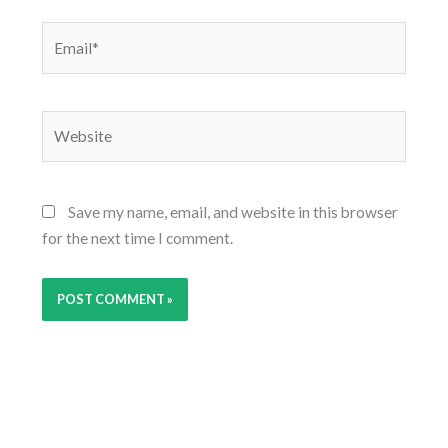
Email*
Website
Save my name, email, and website in this browser
for the next time I comment.