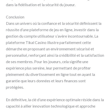
dans la fidélisation et la sécurité du joueur.
Conclusion
Dans un univers où la confiance et la sécurité définissent la
réussite d’une plateforme de jeu en ligne, investir dans la
gestion du compte utilisateur s’avère incontournable. La
plateforme Tikal Casino illustre parfaitement cette
démarche en proposant un environnement sécurisé et
personnalisé, renforçant ainsi la crédibilité et la satisfaction
de ses membres. Pour les joueurs, cela signifie une
expérience plus sereine, leur permettant de profiter
pleinement du divertissement en ligne tout en ayant la
garantie que leurs données et leurs finances sont
protégées.
En définitive, la clé d’une expérience optimale réside dans la
capacité à allier innovation technologique et approche