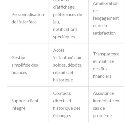
Amélioration
d’affichage,
de
Personnalisation
préférences de
l’engagement
de l’interface
jeu,
et de la
notifications
satisfaction
spécifiques
Accès
Transparence
Gestion
instantané aux
et maîtrise
simplifiée des
soldes, dépôts,
des flux
finances
retraits, et
financiers
historique
Contacts
Assistance
Support client
directs et
immédiate en
intégré
historique des
cas de
échanges
problème