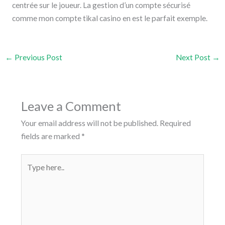
centrée sur le joueur. La gestion d’un compte sécurisé
comme mon compte tikal casino en est le parfait exemple.
←
Previous Post
Next Post
→
Leave a Comment
Your email address will not be published.
Required
fields are marked
*
Type
here..