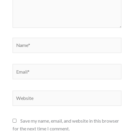
Name*
Email*
Website
Save my name, email, and website in this browser
for the next time I comment.