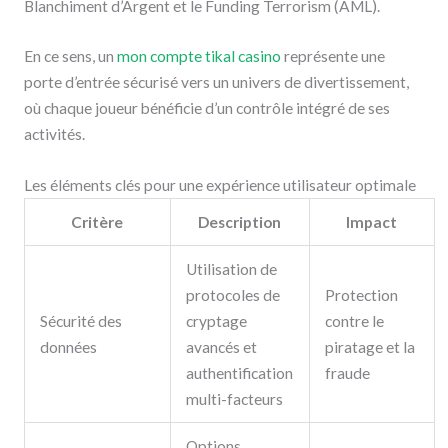
Blanchiment d’Argent et le Funding Terrorism (AML).
En ce sens, un
mon compte tikal casino
représente une
porte d’entrée sécurisé vers un univers de divertissement,
où chaque joueur bénéficie d’un contrôle intégré de ses
activités.
Les éléments clés pour une expérience utilisateur optimale
Critère
Description
Impact
Utilisation de
protocoles de
Protection
Sécurité des
cryptage
contre le
données
avancés et
piratage et la
authentification
fraude
multi-facteurs
Options