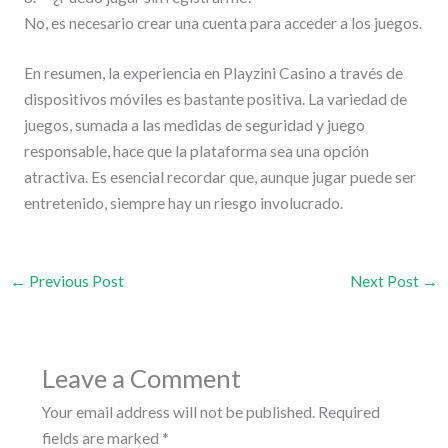
No, es necesario crear una cuenta para acceder a los juegos.
En resumen, la experiencia en Playzini Casino a través de
dispositivos móviles es bastante positiva. La variedad de
juegos, sumada a las medidas de seguridad y juego
responsable, hace que la plataforma sea una opción
atractiva. Es esencial recordar que, aunque jugar puede ser
entretenido, siempre hay un riesgo involucrado.
←
Previous Post
Next Post
→
Leave a Comment
Your email address will not be published.
Required
fields are marked
*