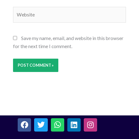
Website
Save my name, email, and website in this browser
for the next time I comment.
F
T
W
L
I
a
w
h
i
n
c
i
a
n
s