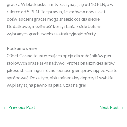
graczy. W blackjacku limity zaczynają się od 10 PLN, a w
ruletce od 5 PLN. To sprawia, że zarówno nowi, jak i
doświadczeni gracze mogą znaleźć coś dla siebie.
Dodatkowo, możliwość korzystania z side bets w
wybranych grach zwiększa atrakcyjność oferty.
Podsumowanie
20bet Casino to interesująca opcja dla miłośników gier
stołowych oraz kasyn na żywo. Profesjonalizm dealerów,
jakość streamingu i różnorodność gier sprawiają, że warto
spróbować. Poza tym, niski minimalny depozyt i szybkie
wypłaty są na pewno na plus. Czas na grę!
←
Previous Post
Next Post
→