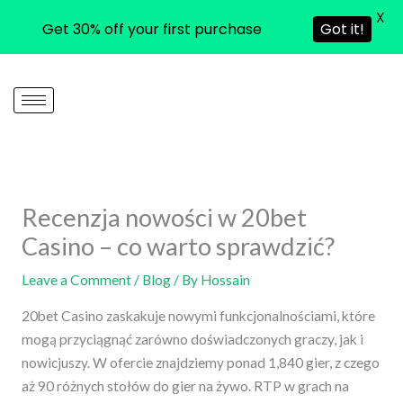
X
Get 30% off your first purchase
Got it!
Skip
to
content
Recenzja nowości w 20bet
Casino – co warto sprawdzić?
Leave a Comment
/
Blog
/ By
Hossain
20bet Casino zaskakuje nowymi funkcjonalnościami, które
mogą przyciągnąć zarówno doświadczonych graczy, jak i
nowicjuszy. W ofercie znajdziemy ponad 1,840 gier, z czego
aż 90 różnych stołów do gier na żywo. RTP w grach na