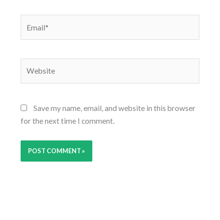
Email*
Website
Save my name, email, and website in this browser
for the next time I comment.