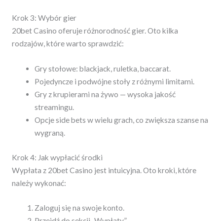
Krok 3: Wybór gier
20bet Casino oferuje różnorodność gier. Oto kilka
rodzajów, które warto sprawdzić:
Gry stołowe: blackjack, ruletka, baccarat.
Pojedyncze i podwójne stoły z różnymi limitami.
Gry z krupierami na żywo — wysoka jakość
streamingu.
Opcje side bets w wielu grach, co zwiększa szanse na
wygraną.
Krok 4: Jak wypłacić środki
Wypłata z 20bet Casino jest intuicyjna. Oto kroki, które
należy wykonać:
Zaloguj się na swoje konto.
Przejdź do sekcji „Wypłaty”.