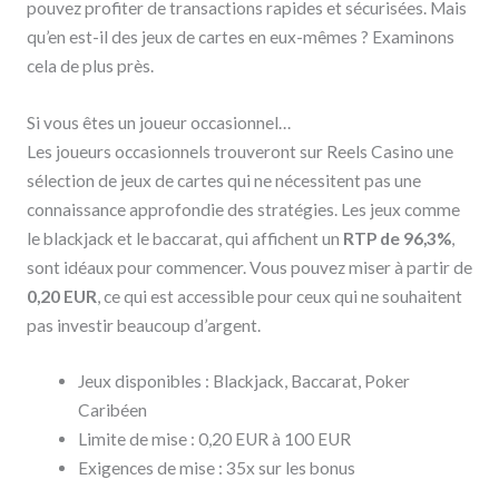
pouvez profiter de transactions rapides et sécurisées. Mais
qu’en est-il des jeux de cartes en eux-mêmes ? Examinons
cela de plus près.
Si vous êtes un joueur occasionnel…
Les joueurs occasionnels trouveront sur Reels Casino une
sélection de jeux de cartes qui ne nécessitent pas une
connaissance approfondie des stratégies. Les jeux comme
le blackjack et le baccarat, qui affichent un
RTP de 96,3%
,
sont idéaux pour commencer. Vous pouvez miser à partir de
0,20 EUR
, ce qui est accessible pour ceux qui ne souhaitent
pas investir beaucoup d’argent.
Jeux disponibles : Blackjack, Baccarat, Poker
Caribéen
Limite de mise : 0,20 EUR à 100 EUR
Exigences de mise : 35x sur les bonus