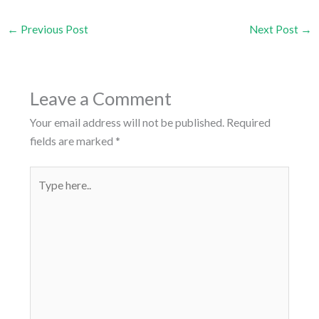
←
Previous Post
Next Post
→
Leave a Comment
Your email address will not be published.
Required
fields are marked
*
Type
here..