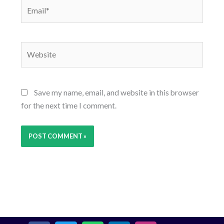
Email*
Website
Save my name, email, and website in this browser
for the next time I comment.