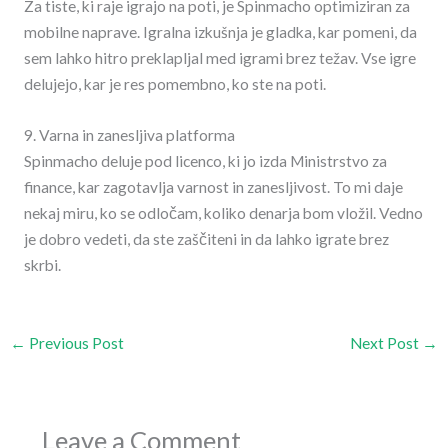
Za tiste, ki raje igrajo na poti, je Spinmacho optimiziran za
mobilne naprave. Igralna izkušnja je gladka, kar pomeni, da
sem lahko hitro preklapljal med igrami brez težav. Vse igre
delujejo, kar je res pomembno, ko ste na poti.
9. Varna in zanesljiva platforma
Spinmacho deluje pod licenco, ki jo izda Ministrstvo za
finance, kar zagotavlja varnost in zanesljivost. To mi daje
nekaj miru, ko se odločam, koliko denarja bom vložil. Vedno
je dobro vedeti, da ste zaščiteni in da lahko igrate brez
skrbi.
←
Previous Post
Next Post
→
Leave a Comment