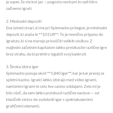
je super, če ste kot jaz — pogosto nestrpni in radi hitro
začnemo igrati.
2. Minimalni depoziti
Ena izmed stvari, ki me pri Spinmacho pritegne, je minimalni
depozit, ki znaša le **10 EUR**. To je resnično prijazno do
igralcev, ki si ne morejo privoščiti velikih vložkov. Z
majhnim začetnim kapitalom lahko preizkusite različne igre
brez strahu, da bi prehitro izgubili svoj bankroll.
3. Široka izbira iger
Spinmacho ponuja okoli **1,840 iger**, kar je kar precej za
spletni kazino. Igralci lahko izbirajo med video igrami,
namiznimi igrami in celo live casino oddajami. Zelo mi je
bilo všeč, da sem lahko preizkusil različne naslove — od
klasičnih slotov do sodobnih iger s spektakularnimi
grafičnimi elementi.