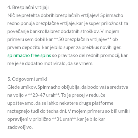
4. Brezplačni vrtljaji
Nič ne pretehta dobrih brezplačnih vrtljajev! Spinmacho
redno ponuja brezplačne vrtljaje, kar je super priložnost za
povečanje bankrolla brez dodatnih stroškov. V mojem
primeru sem dobil kar **50 brezplačnih vrtljajev** ob
prvem depozitu, kar je bilo super za preizkus novih iger.
spinmacho free spins
so prav tako del rednih promocij, kar
me je še dodatno motiviralo, da se vrnem.
5. Odgovorni umiki
Glede umikov, Spinmacho obljublja, da bodo vaša sredstva
na voljo v **23-47 urah**. To je precej v redu, če
upoštevamo, da se lahko nekatere druge platforme
raztegnejo tudi do tedna dni. V mojem primeru so bili umiki
opravljeni v približno **31 urah**, kar je bilo kar
zadovoljivo.