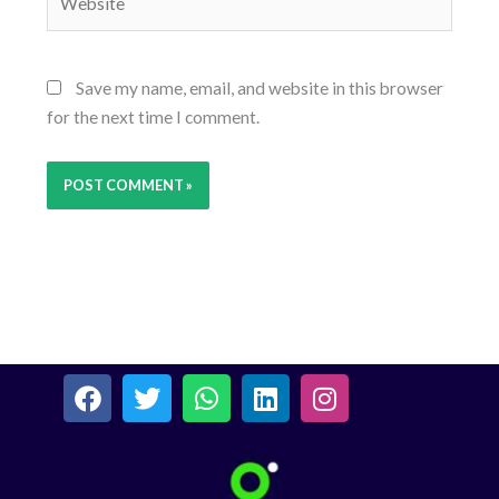
Save my name, email, and website in this browser
for the next time I comment.
F
T
W
L
I
a
w
h
i
n
c
i
a
n
s
e
t
t
k
t
b
t
s
e
a