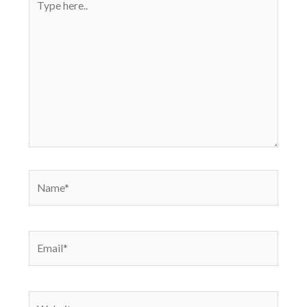
here..
Name*
Email*
Website