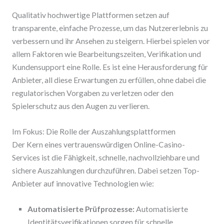
Qualitativ hochwertige Plattformen setzen auf
transparente, einfache Prozesse, um das Nutzererlebnis zu
verbessern und ihr Ansehen zu steigern. Hierbei spielen vor
allem Faktoren wie Bearbeitungszeiten, Verifikation und
Kundensupport eine Rolle. Es ist eine Herausforderung für
Anbieter, all diese Erwartungen zu erfüllen, ohne dabei die
regulatorischen Vorgaben zu verletzen oder den
Spielerschutz aus den Augen zu verlieren.
Im Fokus: Die Rolle der Auszahlungsplattformen
Der Kern eines vertrauenswürdigen Online-Casino-
Services ist die Fähigkeit, schnelle, nachvollziehbare und
sichere Auszahlungen durchzuführen. Dabei setzen Top-
Anbieter auf innovative Technologien wie:
Automatisierte Prüfprozesse:
Automatisierte
Identitätsverifikationen sorgen für schnelle