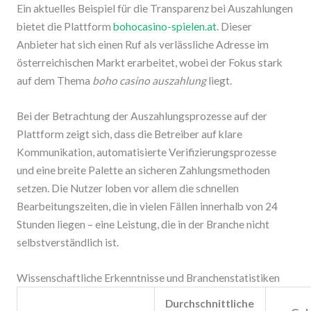
Ein aktuelles Beispiel für die Transparenz bei Auszahlungen
bietet die Plattform
bohocasino-spielen.at
. Dieser
Anbieter hat sich einen Ruf als verlässliche Adresse im
österreichischen Markt erarbeitet, wobei der Fokus stark
auf dem Thema
boho casino auszahlung
liegt.
Bei der Betrachtung der Auszahlungsprozesse auf der
Plattform zeigt sich, dass die Betreiber auf klare
Kommunikation, automatisierte Verifizierungsprozesse
und eine breite Palette an sicheren Zahlungsmethoden
setzen. Die Nutzer loben vor allem die schnellen
Bearbeitungszeiten, die in vielen Fällen innerhalb von 24
Stunden liegen – eine Leistung, die in der Branche nicht
selbstverständlich ist.
Wissenschaftliche Erkenntnisse und Branchenstatistiken
Durchschnittliche