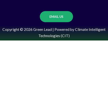
o
r
p
i
r
k
p
n
a
m
EMAIL US
Copyright © 2026 Green Lead | Powered by Climate Intelligent
Technologies (CIT)