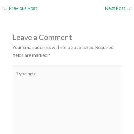
←
Previous Post
Next Post
→
Leave a Comment
Your email address will not be published.
Required
fields are marked
*
Type
here..