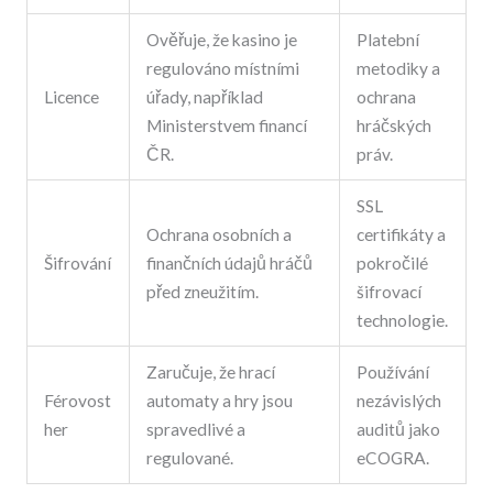
Ověřuje, že kasino je
Platební
regulováno místními
metodiky a
Licence
úřady, například
ochrana
Ministerstvem financí
hráčských
ČR.
práv.
SSL
Ochrana osobních a
certifikáty a
Šifrování
finančních údajů hráčů
pokročilé
před zneužitím.
šifrovací
technologie.
Zaručuje, že hrací
Používání
Férovost
automaty a hry jsou
nezávislých
her
spravedlivé a
auditů jako
regulované.
eCOGRA.