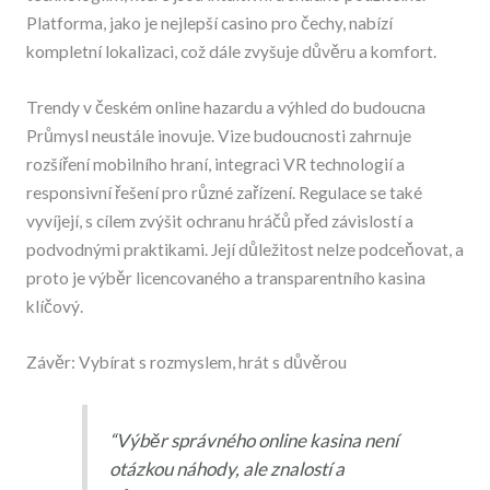
Platforma, jako je nejlepší casino pro čechy, nabízí
kompletní lokalizaci, což dále zvyšuje důvěru a komfort.
Trendy v českém online hazardu a výhled do budoucna
Průmysl neustále inovuje. Vize budoucnosti zahrnuje
rozšíření mobilního hraní, integraci VR technologií a
responsivní řešení pro různé zařízení. Regulace se také
vyvíjejí, s cílem zvýšit ochranu hráčů před závislostí a
podvodnými praktikami. Její důležitost nelze podceňovat, a
proto je výběr licencovaného a transparentního kasina
klíčový.
Závěr: Vybírat s rozmyslem, hrát s důvěrou
“Výběr správného online kasina není
otázkou náhody, ale znalostí a