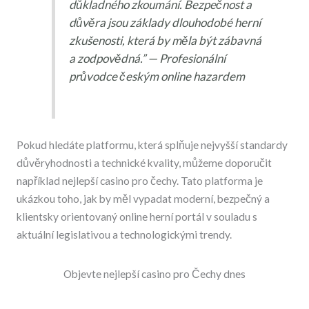
důkladného zkoumání. Bezpečnost a
důvěra jsou základy dlouhodobé herní
zkušenosti, která by měla být zábavná
a zodpovědná.” —
Profesionální
průvodce českým online hazardem
Pokud hledáte platformu, která splňuje nejvyšší standardy
důvěryhodnosti a technické kvality, můžeme doporučit
například nejlepší casino pro čechy. Tato platforma je
ukázkou toho, jak by měl vypadat moderní, bezpečný a
klientsky orientovaný online herní portál v souladu s
aktuální legislativou a technologickými trendy.
Objevte nejlepší casino pro Čechy dnes