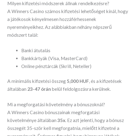
Milyen kifizetési módszerek állnak rendelkezésre?
A Winners Casino számos kifizetési lehetőséget kínál, hogy
a játékosok kényelmesen hozzáférhessenek
nyereményeikhez. Az alábbiakban néhány népszerű
módszert talál:
Banki átutalás
Bankkártyák (Visa, MasterCard)
Online pénztárcák (Skrill, Neteller)
A minimális kifizetési összeg
5,000 HUF
, és a kifizetések
általában
23-47 órán
belül feldolgozásra kerülnek.
Mi a megforgatási követelmény a bónuszoknál?
A Winners Casino bónuszainak megforgatási
követelménye általában
35x
. Ez azt jelenti, hogy a bónusz
összegét 35-ször kell megforgatnia, mielőtt kifizetné a
nyereményeit. Érdemes figyelni, hogy bizonyos játékok