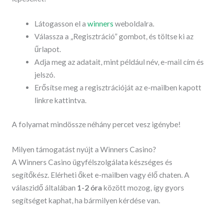
Látogasson el a
winners
weboldalra.
Válassza a „Regisztráció” gombot, és töltse ki az
űrlapot.
Adja meg az adatait, mint például név, e-mail cím és
jelszó.
Erősítse meg a regisztrációját az e-mailben kapott
linkre kattintva.
A folyamat mindössze néhány percet vesz igénybe!
Milyen támogatást nyújt a Winners Casino?
A Winners Casino ügyfélszolgálata készséges és
segítőkész. Elérheti őket e-mailben vagy élő chaten. A
válaszidő általában
1-2 óra
között mozog, így gyors
segítséget kaphat, ha bármilyen kérdése van.