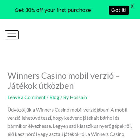
X
Get 30% off your first purchase
Got it!
Skip
to
content
Winners Casino mobil verzió –
Játékok útközben
Leave a Comment
/
Blog
/ By
Hossain
Üdvözöljük a Winners Casino mobil verziójában! A mobil
verzió lehetővé teszi, hogy kedvenc játékait bárhol és
bármikor élvezhesse. Legyen szó klasszikus nyerőgépekről,
élő kaszinóról vagy asztali játékokról, a Winners Casino