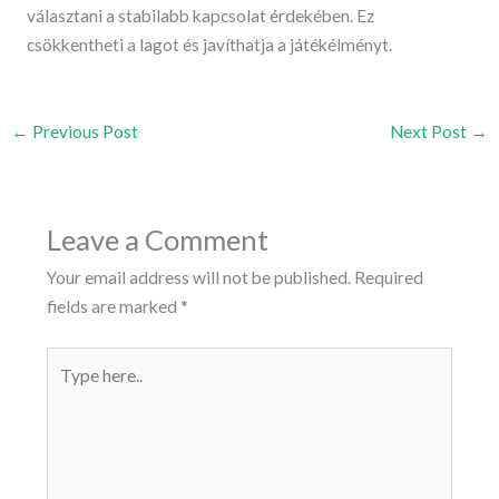
választani a stabilabb kapcsolat érdekében. Ez
csökkentheti a lagot és javíthatja a játékélményt.
←
Previous Post
Next Post
→
Leave a Comment
Your email address will not be published.
Required
fields are marked
*
Type
here..