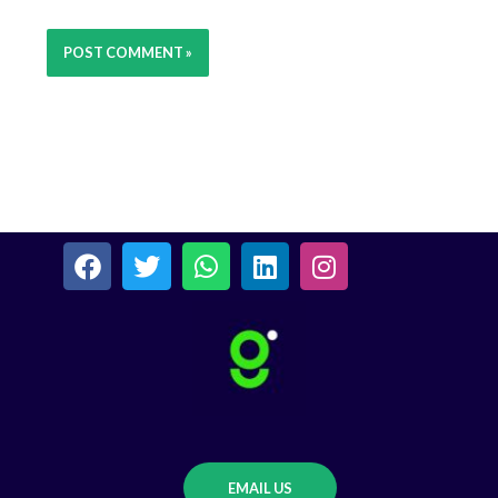
F
T
W
L
I
a
w
h
i
n
c
i
a
n
s
e
t
t
k
t
b
t
s
e
a
o
e
a
d
g
o
r
p
i
r
k
p
n
a
m
EMAIL US