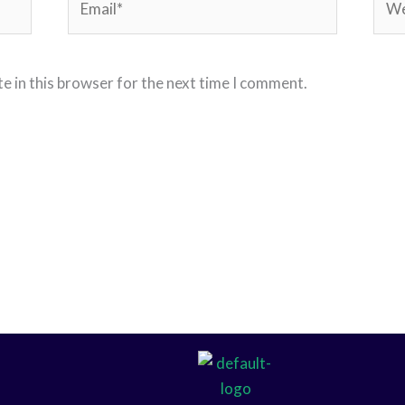
e in this browser for the next time I comment.