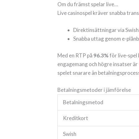
Om du främst spelar live…
Live casinospel kräver snabba trans
Direktinsättningar via Swish
Snabba uttag genom e-plån
Med en RTP på
96.3%
för live-spel
engagemang och högre insatser är de
spelet snarare än betalningsproces
Betalningsmetoder i jämförelse
Betalningsmetod
Kreditkort
Swish