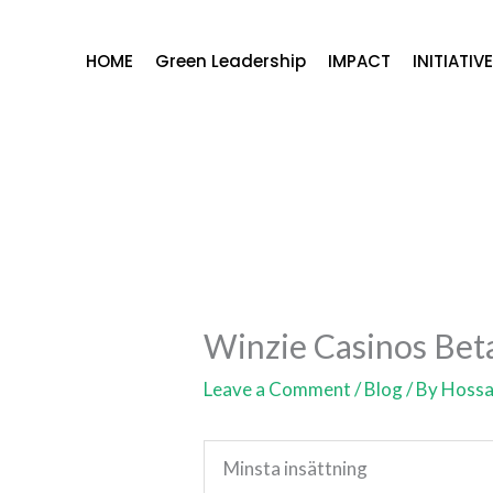
Skip
to
HOME
Green Leadership
IMPACT
INITIATIV
content
Winzie Casinos Bet
Leave a Comment
/
Blog
/ By
Hossa
Minsta insättning