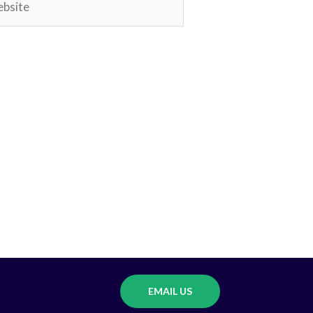
EMAIL US