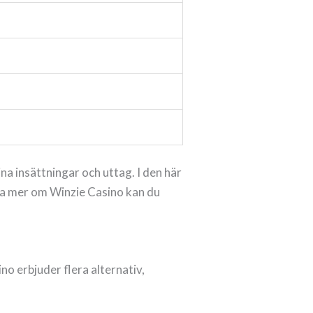
na insättningar och uttag. I den här
rska mer om Winzie Casino kan du
o erbjuder flera alternativ,