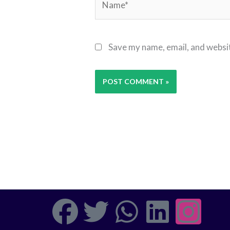
Save my name, email, and websit
F
T
W
L
I