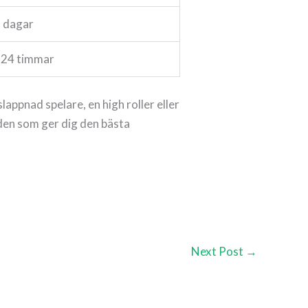
7 dagar
-24 timmar
appnad spelare, en high roller eller
 den som ger dig den bästa
Next Post
→