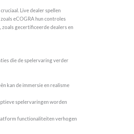
ruciaal. Live dealer spellen
s zoals eCOGRA hun controles
zoals gecertificeerde dealers en
ies die de spelervaring verder
ën kan de immersie en realisme
daptieve spelervaringen worden
platform functionaliteiten verhogen