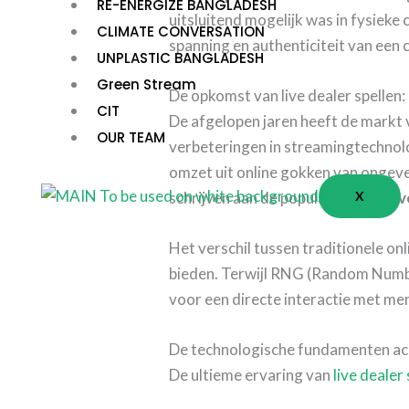
RE-ENERGIZE BANGLADESH
uitsluitend mogelijk was in fysieke
CLIMATE CONVERSATION
spanning en authenticiteit van een
UNPLASTIC BANGLADESH
Green Stream
De opkomst van live dealer spellen
CIT
De afgelopen jaren heeft de markt
OUR TEAM
verbeteringen in streamingtechnol
omzet uit online gokken van ongev
X
schrijven aan de populariteit van
li
Het verschil tussen traditionele onli
bieden. Terwijl RNG (Random Numb
voor een directe interactie met men
De technologische fundamenten ac
De ultieme ervaring van
live dealer