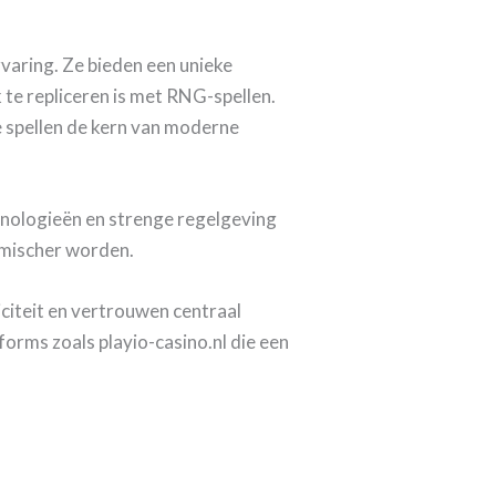
rvaring. Ze bieden een unieke
k te repliceren is met RNG-spellen.
 spellen de kern van moderne
echnologieën en strenge regelgeving
namischer worden.
citeit en vertrouwen centraal
tforms zoals playio-casino.nl die een