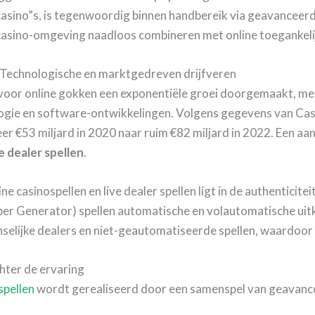
 casino”s, is tegenwoordig binnen handbereik via geavanceerd
 casino-omgeving naadloos combineren met online toegankeli
: Technologische en marktgedreven drijfveren
 voor online gokken een exponentiële groei doorgemaakt, m
ogie en software-ontwikkelingen. Volgens gegevens van Cas
eer
€53 miljard in 2020 naar ruim €82 miljard in 2022
. Een aan
ve dealer spellen
.
ne casinospellen en live dealer spellen ligt in de authenticite
er Generator) spellen automatische en volautomatische ui
selijke dealers en niet-geautomatiseerde spellen, waardoor 
hter de ervaring
 spellen
wordt gerealiseerd door een samenspel van geavanc