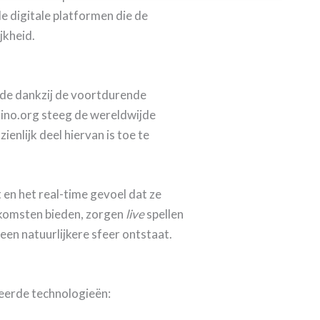
e digitale platformen die de
jkheid.
ede dankzij de voortdurende
ino.org steeg de wereldwijde
zienlijk deel hiervan is toe te
it en het real-time gevoel dat ze
tkomsten bieden, zorgen
live
spellen
een natuurlijkere sfeer ontstaat.
eerde technologieën: