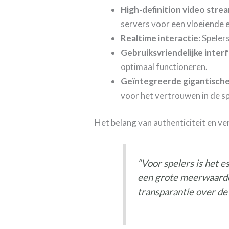
High-definition video stre
servers voor een vloeiende 
Realtime interactie
: Spele
Gebruiksvriendelijke inter
optimaal functioneren.
Geïntegreerde gigantisch
voor het vertrouwen in de sp
Het belang van authenticiteit en v
“Voor spelers is het es
een grote meerwaarde 
transparantie over de