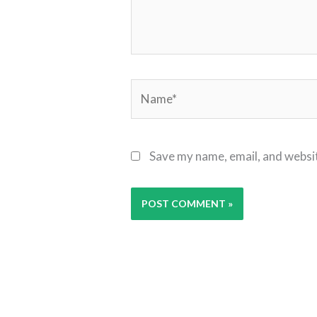
Name*
Save my name, email, and websit