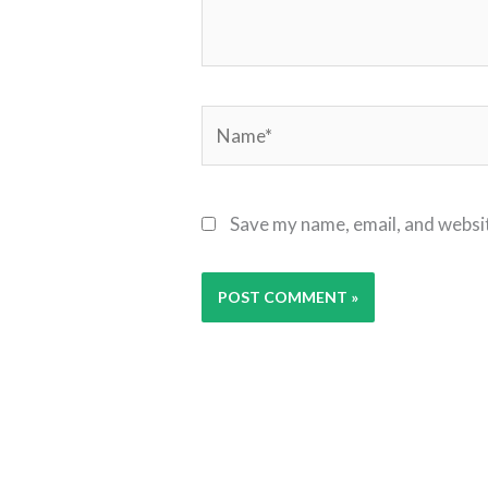
Name*
Save my name, email, and websit