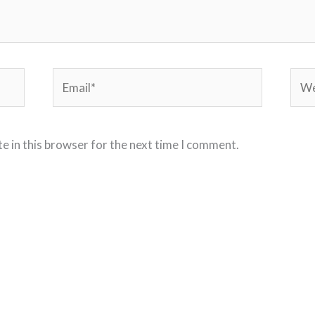
Email*
Webs
e in this browser for the next time I comment.