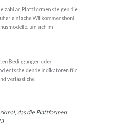
ielzahl an Plattformen steigen die
früher einfache Willkommensboni
nusmodelle, um sich im
ckten Bedingungen oder
nd entscheidende Indikatoren für
nd verlässliche
kmal, das die Plattformen
23