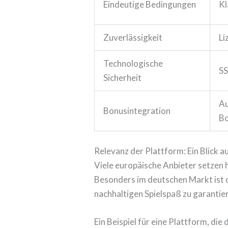
Eindeutige Bedingungen
Kl
Zuverlässigkeit
Li
Technologische
SS
Sicherheit
A
Bonusintegration
Bo
Relevanz der Plattform: Ein Blick 
Viele europäische Anbieter setzen 
Besonders im deutschen Markt ist d
nachhaltigen Spielspaß zu garantie
Ein Beispiel für eine Plattform, die 