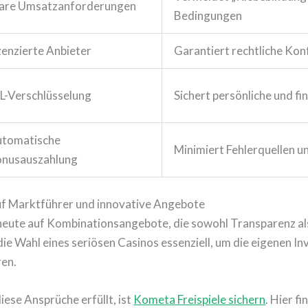
are Umsatzanforderungen
Bedingungen
zenzierte Anbieter
Garantiert rechtliche Kon
L-Verschlüsselung
Sichert persönliche und fi
utomatische
Minimiert Fehlerquellen 
nusauszahlung
auf Marktführer und innovative Angebote
heute auf Kombinationsangebote, die sowohl Transparenz als
ie Wahl eines seriösen Casinos essenziell, um die eigenen In
ren.
diese Ansprüche erfüllt, ist
Kometa Freispiele sichern
. Hier f