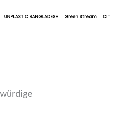
Got it!
UNPLASTIC BANGLADESH
Green Stream
CIT
swürdige