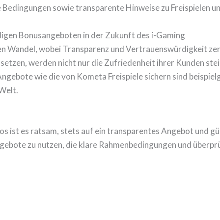
 Bedingungen sowie transparente Hinweise zu Freispielen un
rdigen Bonusangeboten in der Zukunft des i-Gaming
gen Wandel, wobei Transparenz und Vertrauenswürdigkeit zen
 setzen, werden nicht nur die Zufriedenheit ihrer Kunden ste
ngebote wie die von Kometa Freispiele sichern sind beispie
Welt.
s ist es ratsam, stets auf ein transparentes Angebot und gül
ngebote zu nutzen, die klare Rahmenbedingungen und überprü