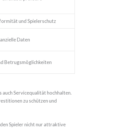
formität und Spielerschutz
nanzielle Daten
und Betrugsmöglichkeiten
 auch Servicequalität hochhalten.
vestitionen zu schützen und
inden Spieler nicht nur attraktive