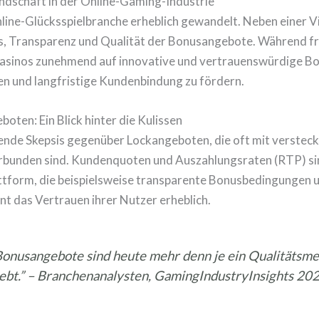
andschaft in der Online-Gaming-Industrie
Online-Glücksspielbranche erheblich gewandelt. Neben einer V
ss, Transparenz und Qualität der Bonusangebote. Während 
asinos zunehmend auf innovative und vertrauenswürdige Bo
n und langfristige Kundenbindung zu fördern.
oten: Ein Blick hinter die Kulissen
sende Skepsis gegenüber Lockangeboten, die oft mit verste
rbunden sind. Kundenquoten und Auszahlungsraten (RTP) si
lattform, die beispielsweise transparente Bonusbedingungen u
t das Vertrauen ihrer Nutzer erheblich.
onusangebote sind heute mehr denn je ein Qualitätsmer
ebt.” – Branchenanalysten, GamingIndustryInsights 20