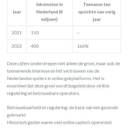
Inkomsten in
Toename ten
Jaar
Nederland (€
opzichte van vorig
miljoen)
jaar
2021
150
–
2022
400
166%
Deze cijfers onderstrepen niet alleen de groei, maar ook de
toenemende interesse en het vertrouwen van de
Nederlandse spelers in online gokplatforms. Het is
essentieel dat deze groei wordt begeleid door strikte
regulering en betrouwbare operators.
Betrouwbaarheid en regulering: de basis van een gezonde
gokmarkt
Historisch gezien waren veel online casino’s opererend