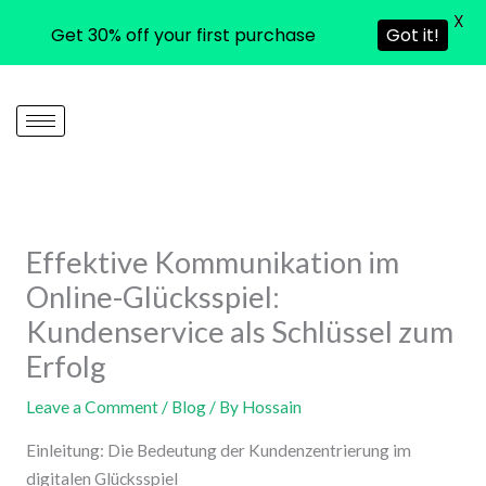
X
Get 30% off your first purchase
Got it!
Skip
to
content
Effektive Kommunikation im
Online-Glücksspiel:
Kundenservice als Schlüssel zum
Erfolg
Leave a Comment
/
Blog
/ By
Hossain
Einleitung: Die Bedeutung der Kundenzentrierung im
digitalen Glücksspiel