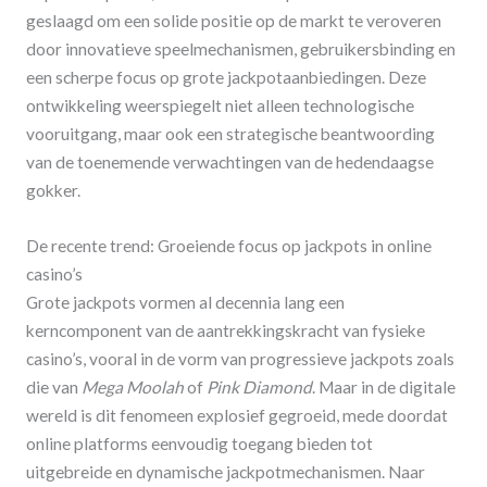
geslaagd om een solide positie op de markt te veroveren
door innovatieve speelmechanismen, gebruikersbinding en
een scherpe focus op grote jackpotaanbiedingen. Deze
ontwikkeling weerspiegelt niet alleen technologische
vooruitgang, maar ook een strategische beantwoording
van de toenemende verwachtingen van de hedendaagse
gokker.
De recente trend: Groeiende focus op jackpots in online
casino’s
Grote jackpots vormen al decennia lang een
kerncomponent van de aantrekkingskracht van fysieke
casino’s, vooral in de vorm van progressieve jackpots zoals
die van
Mega Moolah
of
Pink Diamond
. Maar in de digitale
wereld is dit fenomeen explosief gegroeid, mede doordat
online platforms eenvoudig toegang bieden tot
uitgebreide en dynamische jackpotmechanismen. Naar