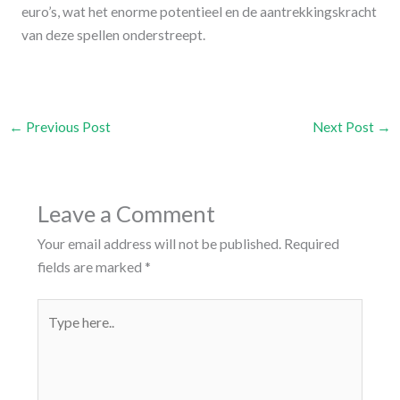
euro’s, wat het enorme potentieel en de aantrekkingskracht
van deze spellen onderstreept.
←
Previous Post
Next Post
→
Leave a Comment
Your email address will not be published.
Required
fields are marked
*
Type
here..