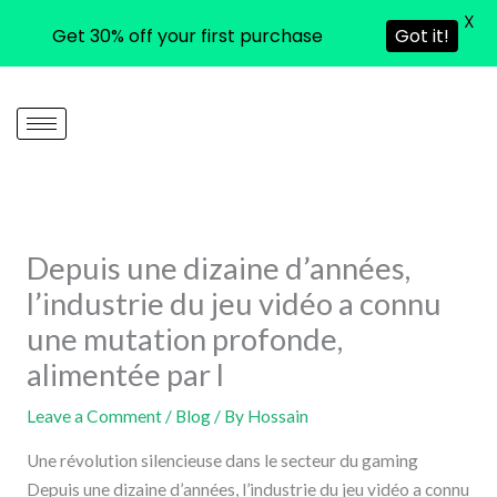
X
Get 30% off your first purchase
Got it!
Skip
to
content
Depuis une dizaine d’années,
l’industrie du jeu vidéo a connu
une mutation profonde,
alimentée par l
Leave a Comment
/
Blog
/ By
Hossain
Une révolution silencieuse dans le secteur du gaming
Depuis une dizaine d’années, l’industrie du jeu vidéo a connu