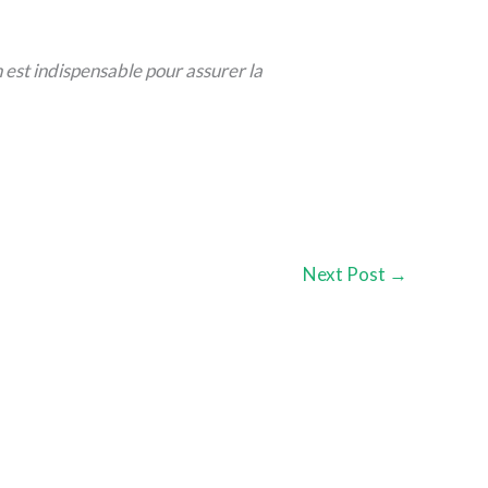
 est indispensable pour assurer la
Next Post
→