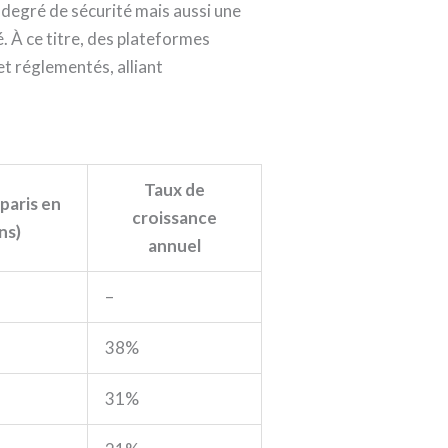
 degré de sécurité mais aussi une
. À ce titre, des plateformes
t réglementés, alliant
Taux de
paris en
croissance
ons)
annuel
–
38%
31%