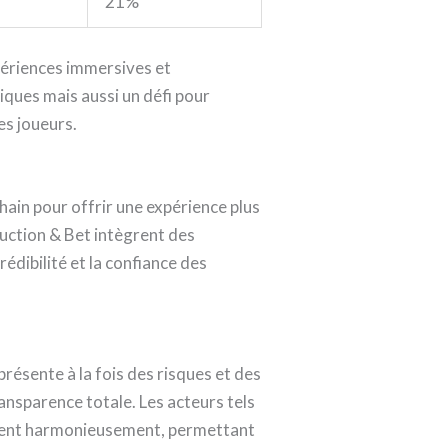
21%
périences immersives et
iques mais aussi un défi pour
es joueurs.
chain pour offrir une expérience plus
ruction & Bet intègrent des
rédibilité et la confiance des
présente à la fois des risques et des
ansparence totale. Les acteurs tels
stent harmonieusement, permettant