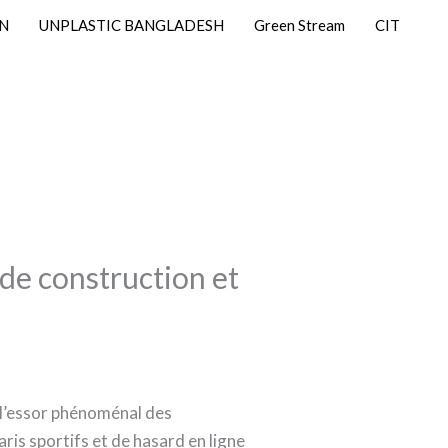
N
UNPLASTIC BANGLADESH
Green Stream
CIT
Got it!
x de construction et
r l’essor phénoménal des
ris sportifs et de hasard en ligne