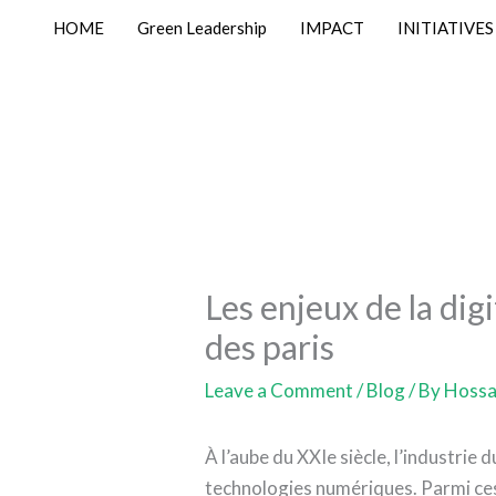
Skip
HOME
Green Leadership
IMPACT
INITIATIVES
to
content
Les enjeux de la digi
des paris
Leave a Comment
/
Blog
/ By
Hossa
À l’aube du XXIe siècle, l’industri
technologies numériques. Parmi ces s