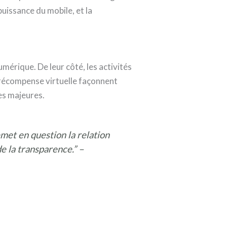
uissance du mobile, et la
umérique. De leur côté, les activités
a récompense virtuelle façonnent
es majeures.
emet en question la relation
e la transparence.” –