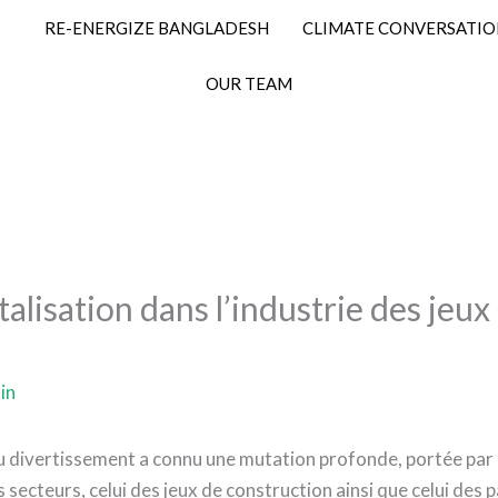
RE-ENERGIZE BANGLADESH
CLIMATE CONVERSATIO
Get 30% off your first purchase
OUR TEAM
talisation dans l’industrie des jeu
in
e du divertissement a connu une mutation profonde, portée pa
ecteurs, celui des jeux de construction ainsi que celui des pa