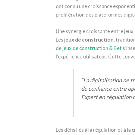
ont connu une croissance exponentie
prolifération des plateformes digit
Une synergie croissante entre jeux 
Les
jeux de construction
, traditi
de
jeux de construction & Bet
s’ins
l’expérience utilisateur. Cette co
“La digitalisation ne 
de confiance entre op
Expert en régulation
Les défis liés à la régulation et à la c